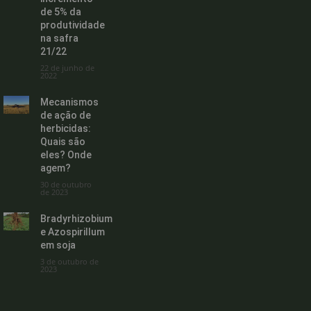
de 5% da
produtividade
na safra
21/22
22 de junho de
2022
Mecanismos
de ação de
herbicidas:
Quais são
eles? Onde
agem?
30 de outubro
de 2023
Bradyrhizobium
e Azospirillum
em soja
3 de outubro de
2023