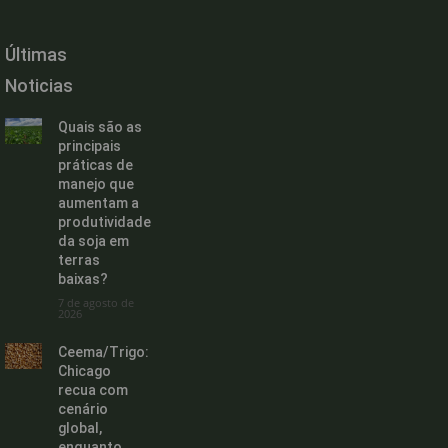
Últimas
Noticias
Quais são as
principais
práticas de
manejo que
aumentam a
produtividade
da soja em
terras
baixas?
7 de agosto de
2026
Ceema/Trigo:
Chicago
recua com
cenário
global,
enquanto