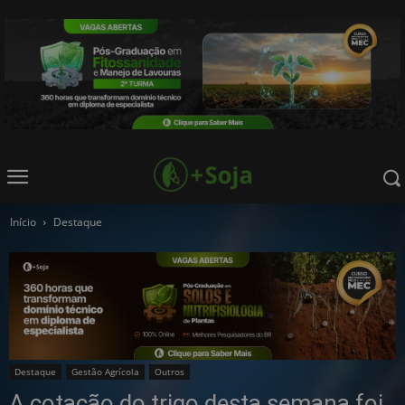
Início
Destaque
Destaque
Gestão Agrícola
Outros
A cotação do trigo desta semana foi