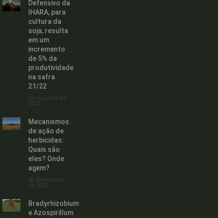
Defensivo da
IHARA, para
cultura da
soja, resulta
em um
incremento
de 5% da
produtividade
na safra
21/22
22 de junho de
2022
Mecanismos
de ação de
herbicidas:
Quais são
eles? Onde
agem?
30 de outubro
de 2023
Bradyrhizobium
e Azospirillum