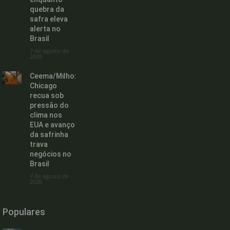
quebra da
safra eleva
alerta no
Brasil
7 de agosto de
2026
Ceema/Milho:
Chicago
recua sob
pressão do
clima nos
EUA e avanço
da safrinha
trava
negócios no
Brasil
7 de agosto de
2026
Populares