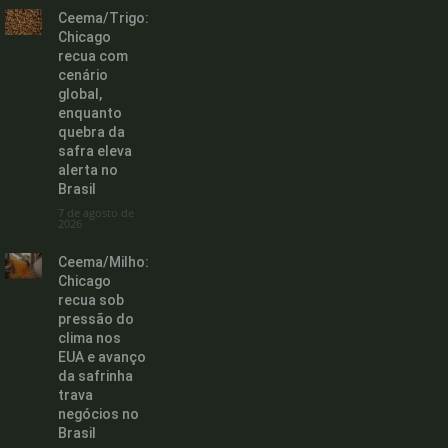
Ceema/Trigo:
Chicago
recua com
cenário
global,
enquanto
quebra da
safra eleva
alerta no
Brasil
7 de agosto de
2026
Ceema/Milho:
Chicago
recua sob
pressão do
clima nos
EUA e avanço
da safrinha
trava
negócios no
Brasil