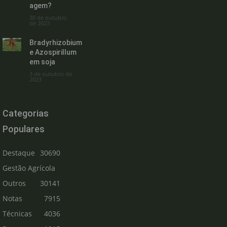
agem?
30 de outubro
de 2023
Bradyrhizobium
e Azospirillum
em soja
3 de outubro de
2023
Categorias
Populares
Destaque
30690
Gestão Agrícola
Outros
30141
Notas
7915
Técnicas
4036