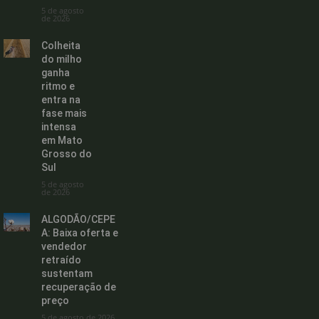
5 de agosto
de 2026
Colheita
do milho
ganha
ritmo e
entra na
fase mais
intensa
em Mato
Grosso do
Sul
5 de agosto
de 2026
ALGODÃO/CEPE
A: Baixa oferta e
vendedor
retraído
sustentam
recuperação de
preço
5 de agosto de 2026