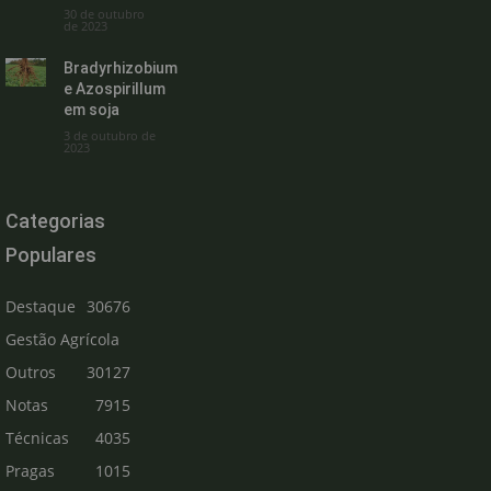
30 de outubro
de 2023
Bradyrhizobium
e Azospirillum
em soja
3 de outubro de
2023
Categorias
Populares
Destaque
30676
Gestão Agrícola
Outros
30127
Notas
7915
Técnicas
4035
Pragas
1015