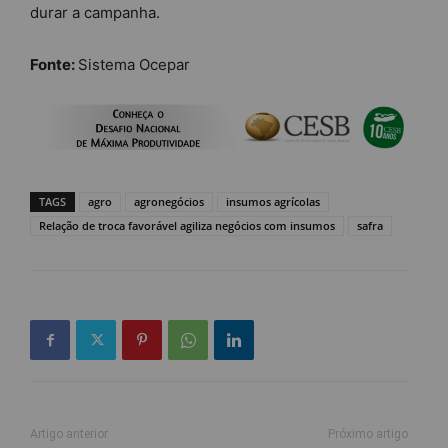
durar a campanha.
Fonte:
Sistema Ocepar
TAGS
agro
agronegócios
insumos agrícolas
Relação de troca favorável agiliza negócios com insumos
safra
Artigo anterior
Próximo artigo