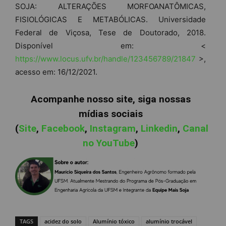
SOJA: ALTERAÇÕES MORFOANATÔMICAS,
FISIOLÓGICAS E METABÓLICAS. Universidade
Federal de Viçosa, Tese de Doutorado, 2018.
Disponível em: <
https://www.locus.ufv.br/handle/123456789/21847
>,
acesso em: 16/12/2021.
Acompanhe nosso site, siga nossas
mídias sociais
(
Site
,
Facebook
,
Instagram
,
Linkedin
,
Canal
no YouTube
)
TAGS
acidez do solo
Alumínio tóxico
alumínio trocável