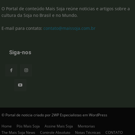
O Portal de conteúdo Mais Soja reúne noticias e artigos sobre a
cultura da Soja no Brasil e no Mundo.
E-mail para contato:
contato@maissoja.com.br
Siga-nos
© Portal de noticia criado por 2WP Especialistas em WordPress
Home
Pós Mais Soja
Assine Mais Soja
Mentorias
The Mais Soja News
Controle Absoluto
Notas Técnicas
CONTATO