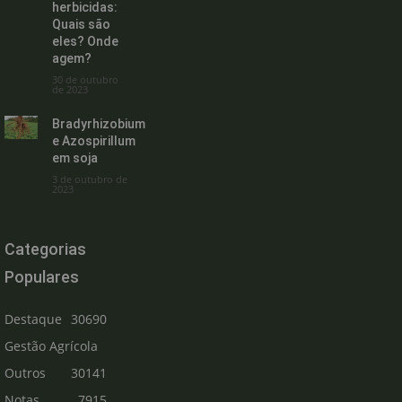
herbicidas:
Quais são
eles? Onde
agem?
30 de outubro
de 2023
Bradyrhizobium
e Azospirillum
em soja
3 de outubro de
2023
Categorias
Populares
Destaque
30690
Gestão Agrícola
Outros
30141
Notas
7915