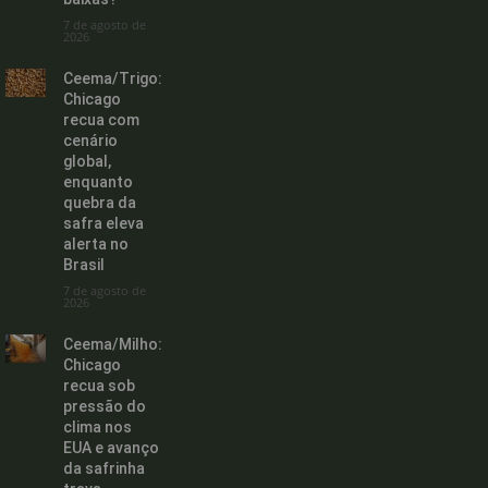
7 de agosto de
2026
Ceema/Trigo:
Chicago
recua com
cenário
global,
enquanto
quebra da
safra eleva
alerta no
Brasil
7 de agosto de
2026
Ceema/Milho:
Chicago
recua sob
pressão do
clima nos
EUA e avanço
da safrinha