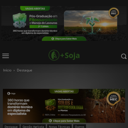
Início
Destaque
Destaque
Gestão Agrícola
Notas Técnicas
Outros