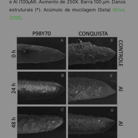
e Al (100µM). Aumento de 250X. Barra 100 µm. Danos
estruturais (*). Acúmulo de mucilagem (Seta)
(Silva,
2018)
.