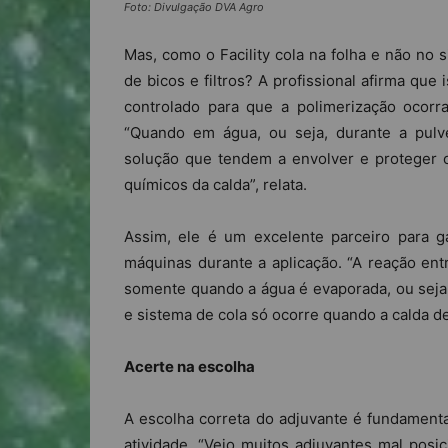
Foto: Divulgação DVA Agro
Mas, como o Facility cola na folha e não no 
de bicos e filtros? A profissional afirma qu
controlado para que a polimerização ocor
“Quando em água, ou seja, durante a pulv
solução que tendem a envolver e proteger o 
químicos da calda”, relata.
Assim, ele é um excelente parceiro para ga
máquinas durante a aplicação. “A reação en
somente quando a água é evaporada, ou seja, 
e sistema de cola só ocorre quando a calda de
Acerte na escolha
A escolha correta do adjuvante é fundamenta
atividade. “Vejo muitos adjuvantes mal pos