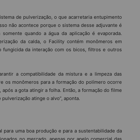
sistema de pulverização, o que acarretaria entupimento
e isso não acontece porque o sistema desse adjuvante é
ra somente quando a água da aplicação é evaporada.
erização da calda, o Facility contém monômeros em
fungicida da interação com os bicos, filtros e outros
rantir a compatibilidade da mistura e a limpeza das
tre os monômeros para a formação do polímero ocorre
após a gota atingir a folha. Então, a formação do filme
 pulverização atinge o alvo”, aponta.
l para uma boa produção e para a sustentabilidade da
icionados no mercado, apenas por apelo comercial das