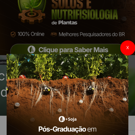
X
utros
ífico para fungicida
do no Brasil