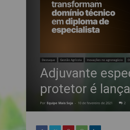
Destaque
Gestão Agrícola
Inovações no agronegócio
O
Adjuvante espec
protetor é lança
Por
Equipe Mais Soja
-
10 de fevereiro de 2021
2