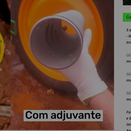
Co
5 
- 
ec
GE
mo
GE
mo
GE
mo
Fa
e 
Im
Ar