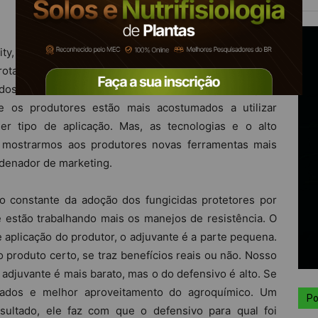
ity, um adjuvante único e específico para aplicação de
otalonil e derivados de Cobre. A empresa traz ao País
dos Unidos, onde eles desenvolvem um adjuvante para
te os produtores estão mais acostumados a utilizar
r tipo de aplicação. Mas, as tecnologias e o alto
 mostrarmos aos produtores novas ferramentas mais
rdenador de marketing.
 constante da adoção dos fungicidas protetores por
 estão trabalhando mais os manejos de resistência. O
e aplicação do produtor, o adjuvante é a parte pequena.
 produto certo, se traz benefícios reais ou não. Nosso
 adjuvante é mais barato, mas o do defensivo é alto. Se
ltados e melhor aproveitamento do agroquímico. Um
Po
sultado, ele faz com que o defensivo para qual foi