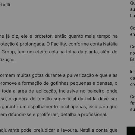
Qu
helli.
au
ba
Ce
en
e já diz, ele é protetor, então quanto mais tempo na
proteção é prolongada. O Facility, conforme conta Natália
Ce
 Group, tem um efeito cola na folha da planta, além de
no
ização.
Br
In
 formem muitas gotas durante a pulverização e que elas
da
y promove a formação de gotinhas pequenas e densas, o
cr
toda a área de aplicação, inclusive no baixeiro onde
Ce
so, a quebra de tensão superficial da calda deve ser
fa
a garantir um espalhamento local apenas, isso para que
su
 difundir-se e proliferar”, detalha a profissional.
djuvante pode prejudicar a lavoura. Natália conta que