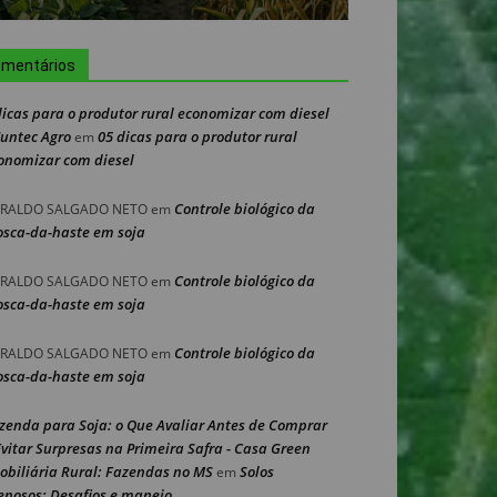
mentários
dicas para o produtor rural economizar com diesel
Nuntec Agro
05 dicas para o produtor rural
em
onomizar com diesel
Controle biológico da
RALDO SALGADO NETO
em
sca-da-haste em soja
Controle biológico da
RALDO SALGADO NETO
em
sca-da-haste em soja
Controle biológico da
RALDO SALGADO NETO
em
sca-da-haste em soja
zenda para Soja: o Que Avaliar Antes de Comprar
Evitar Surpresas na Primeira Safra - Casa Green
obiliária Rural: Fazendas no MS
Solos
em
enosos: Desafios e manejo