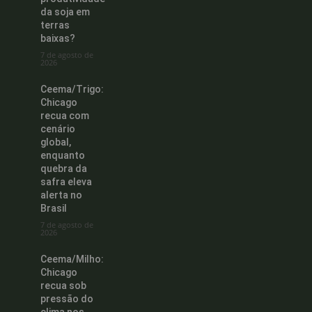
da soja em
terras
baixas?
7 de agosto de
2026
Ceema/Trigo:
Chicago
recua com
cenário
global,
enquanto
quebra da
safra eleva
alerta no
Brasil
7 de agosto de
2026
Ceema/Milho:
Chicago
recua sob
pressão do
clima nos