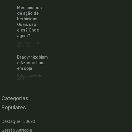
Mecanismos
de ação de
herbicidas:
Quais são
eles? Onde
agem?
30 de outubro
de 2023
Bradyrhizobium
e Azospirillum
em soja
3 de outubro de
2023
Categorias
Populares
Destaque
30690
Gestão Agrícola