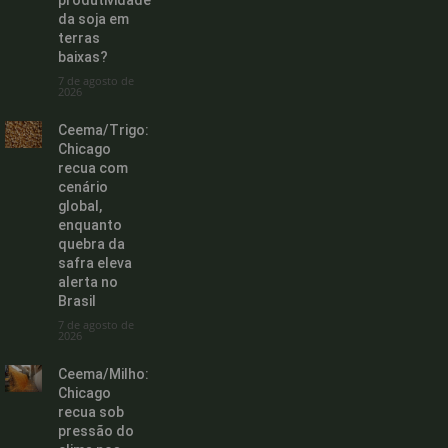
produtividade
da soja em
terras
baixas?
7 de agosto de
2026
Ceema/Trigo:
Chicago
recua com
cenário
global,
enquanto
quebra da
safra eleva
alerta no
Brasil
7 de agosto de
2026
Ceema/Milho:
Chicago
recua sob
pressão do