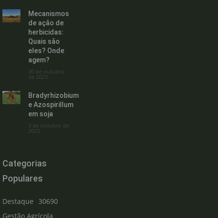
Mecanismos
de ação de
herbicidas:
Quais são
eles? Onde
agem?
30 de outubro
de 2023
Bradyrhizobium
e Azospirillum
em soja
3 de outubro de
2023
Categorias
Populares
Destaque
30690
Gestão Agrícola