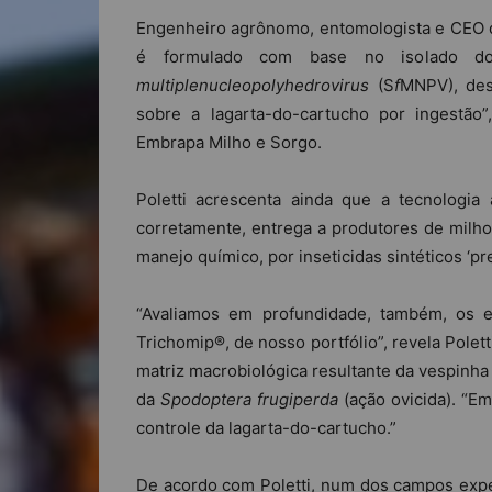
Engenheiro agrônomo, entomologista e CEO da
é formulado com base no isolado do
multiplenucleopolyhedrovirus
(S
f
MNPV), desc
sobre a lagarta-do-cartucho por ingestão”
Embrapa Milho e Sorgo.
Poletti acrescenta ainda que a tecnologia
corretamente, entrega a produtores de milho,
manejo químico, por inseticidas sintéticos ‘pr
“Avaliamos em profundidade, também, os e
Trichomip®, de nosso portfólio”, revela Polet
matriz macrobiológica resultante da vespinh
da
Spodoptera frugiperda
(ação ovicida). “E
controle da lagarta-do-cartucho.”
De acordo com Poletti, num dos campos exp