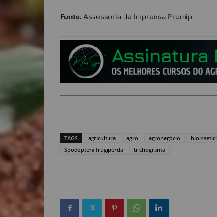
Fonte:
Assessoria de Imprensa Promip
TAGS
agricultura
agro
agronegócio
bioinsetic
Spodoptera frugiperda
trichograma