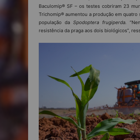
Baculomip® SF – os testes cobriram 23 muni
Trichomip® aumentou a produção em quatro sa
população da
Spodoptera frugiperda.
“Ne
resistência da praga aos dois biológicos”, ress