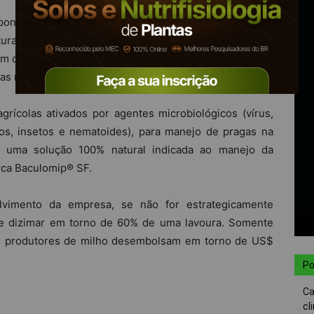
 ponta sobre a lagarta
Spodoptera frugiperda
, mais
ura do milho, é alvo de uma ação da Promip voltada a
 do milho, essa lagarta chegou a mais de 180 cultivos
gas mais desafiadoras da agricultura.
rícolas ativados por agentes microbiológicos (vírus,
ros, insetos e nematoides), para manejo de pragas na
te uma solução 100% natural indicada ao manejo da
arca Baculomip® SF.
vimento da empresa, se não for estrategicamente
 de dizimar em torno de 60% de uma lavoura. Somente
p, produtores de milho desembolsam em torno de US$
Po
Ca
cl