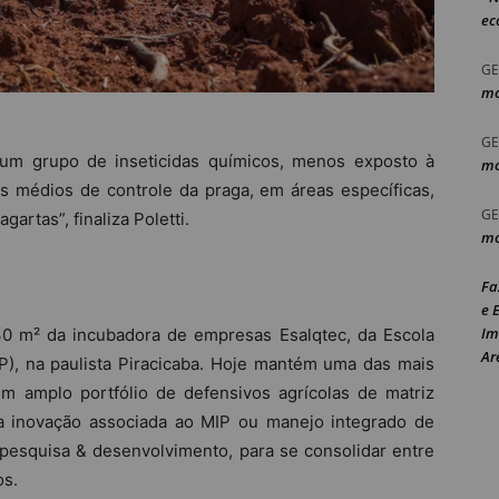
ec
GE
mo
GE
a um grupo de inseticidas químicos, menos exposto à
mo
es médios de controle da praga, em áreas específicas,
GE
rtas”, finaliza Poletti.
mo
Fa
e 
Im
0 m² da incubadora de empresas Esalqtec, da Escola
Ar
P), na paulista Piracicaba. Hoje mantém uma das mais
um amplo portfólio de defensivos agrícolas de matriz
na inovação associada ao MIP ou manejo integrado de
esquisa & desenvolvimento, para se consolidar entre
os.