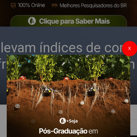
elevam índices de contr
X
frugiperda e fomentam