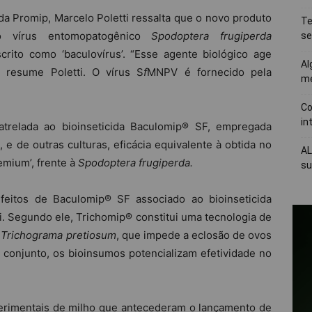
 Promip, Marcelo Poletti ressalta que o novo produto
Te
 vírus entomopatogênico
Spodoptera frugiperda
se
rito como ‘baculovírus’. “Esse agente biológico age
Al
, resume Poletti. O vírus S
f
MNPV é fornecido pela
me
Co
in
 atrelada ao bioinseticida Baculomip® SF, empregada
 e de outras culturas, eficácia equivalente à obtida no
AL
emium’, frente à
Spodoptera frugiperda.
su
feitos de Baculomip® SF associado ao bioinseticida
ti. Segundo ele, Trichomip® constitui uma tecnologia de
a
Trichograma pretiosum
, que impede a eclosão de ovos
m conjunto, os bioinsumos potencializam efetividade no
erimentais de milho que antecederam o lançamento de