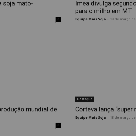
a soja mato-
Imea divulga segundo
para o milho em MT
Equipe Mais Soja
-
19 de março de
0
Destaque
 produção mundial de
Corteva lança “super 
Equipe Mais Soja
-
18 de março de
0