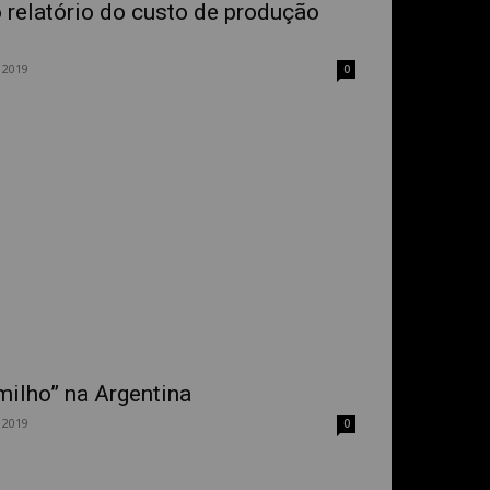
 relatório do custo de produção
 2019
0
milho” na Argentina
 2019
0