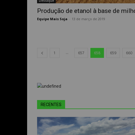
Destaque
Produção de etanol à base de milh
Equipe Mais Soja
-
13 de março de 2019
...
1
657
658
659
660
RECENTES