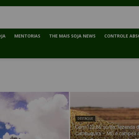
OJA
MENTORIAS
THE MAIS SOJA NEWS
CONTROLE ABS
DESTAQUE
Com 122,66 sc/ha, fazenda 
Cambuquira – MG é campeã 