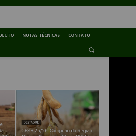
OLUTO
NOTAS TÉCNICAS
CONTATO
DESTAQUE
de
da
CESB 25/26: Campeão da Região