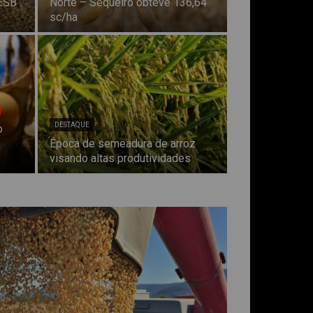
CESB
Norte – Sequeiro obteve 136,64
sc/ha
DESTAQUE
o
Época de semeadura de arroz
visando altas produtividades