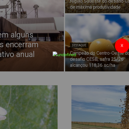
região Sudeste do desafio 
de máxima produtividade
 em alguns
as encerram
X
DESTAQUE
tivo anual
Campeão do Centro-Oeste d
desafio CESB, safra 25/26
alcançou 118,36 sc/ha