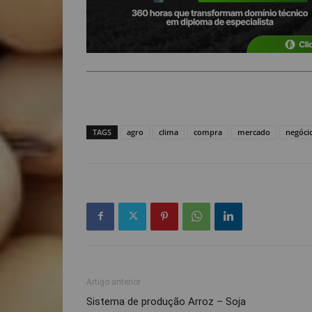
TAGS
agro
clima
compra
mercado
negóci
Artigo anterior
Sistema de produção Arroz – Soja