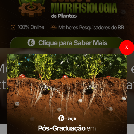
X
Mercado da soja opera 
xterna e o avanço da sa