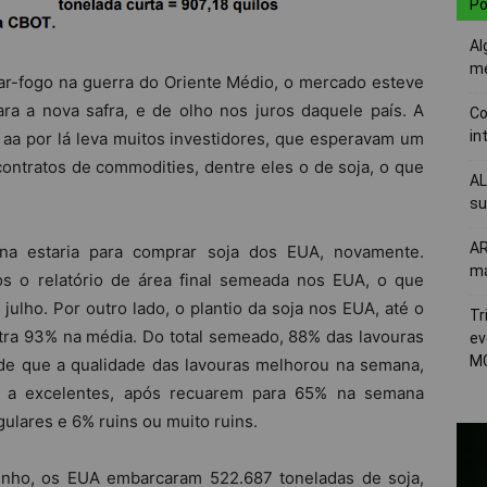
Po
Al
me
ar-fogo na guerra do Oriente Médio, o mercado esteve
ra a nova safra, e de olho nos juros daquele país. A
Co
in
aa por lá leva muitos investidores, que esperavam um
tratos de commodities, dentre eles o de soja, o que
AL
su
AR
a estaria para comprar soja dos EUA, novamente.
ma
s o relatório de área final semeada nos EUA, o que
julho. Por outro lado, o plantio da soja nos EUA, até o
Tr
ontra 93% na média. Do total semeado, 88% das lavouras
ev
MG
de que a qualidade das lavouras melhorou na semana,
a excelentes, após recuarem para 65% na semana
ulares e 6% ruins ou muito ruins.
unho, os EUA embarcaram 522.687 toneladas de soja,