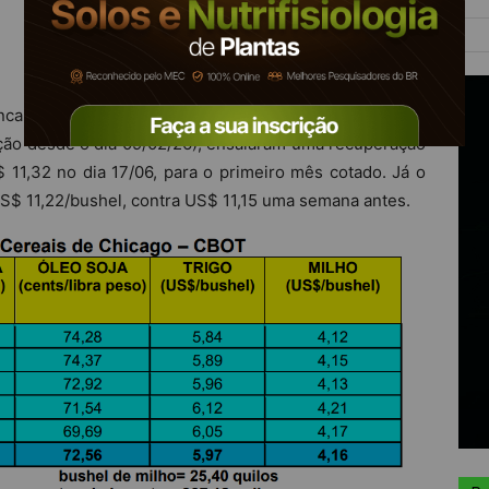
carem a partir do dia 02/06, quando o bushel chegou a
ação desde o dia 09/02/26), ensaiaram uma recuperação
11,32 no dia 17/06, para o primeiro mês cotado. Já o
US$ 11,22/bushel, contra US$ 11,15 uma semana antes.