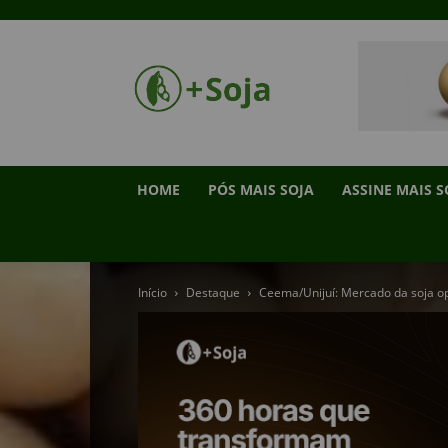
HOME
PÓS MAIS SOJA
ASSINE MAIS S
Início
Destaque
Ceema/Unijuí: Mercado da soja ope