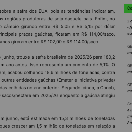
Co
obre a safra dos EUA, pois as tendências indicariam,
s regiões produtoras de soja daquele país. Enfim, no
5 
o câmbio girando entre R$ 5,05 e R$ 5,15 por dólar
- 
ec
incipais praças gaúchas, ficaram em R$ 114,00/saco,
mos giraram entre R$ 102,00 e R$ 114,00/saco.
GE
mo
 junho, trouxe a safra brasileira de 2025/26 para 180,2
 um ano antes. Isso representa um aumento de 5,1%. O
GE
mo
em, acabou colhendo 18,6 milhões de toneladas, contra
 outras entidades gaúchas (Emater e iniciativa privada)
GE
as colhidas no ano anterior. Segundo, ainda, a Conab,
mo
,9 sacos/hectare em 2025/26, enquanto a gaúcha atingiu
Fa
e 
Im
, em junho, está estimada em 15,3 milhões de toneladas
Ar
ques cresceriam 1,5 milhão de toneladas em relação a