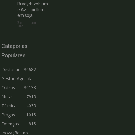
Bradyrhizobium
e Azospirillum
em soja
3 de outubro de
2023
Categorias
Populares
Destaque
30682
Gestão Agrícola
Outros
30133
Notas
7915
Técnicas
4035
Pragas
1015
Doenças
815
Inovações no