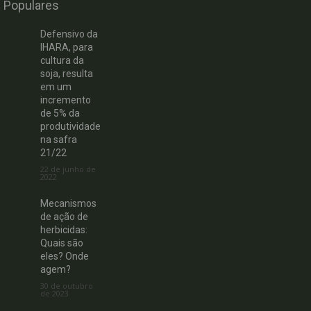
Populares
Defensivo da
IHARA, para
cultura da
soja, resulta
em um
incremento
de 5% da
produtividade
na safra
21/22
22 de junho de
2022
Mecanismos
de ação de
herbicidas:
Quais são
eles? Onde
agem?
30 de outubro
de 2023