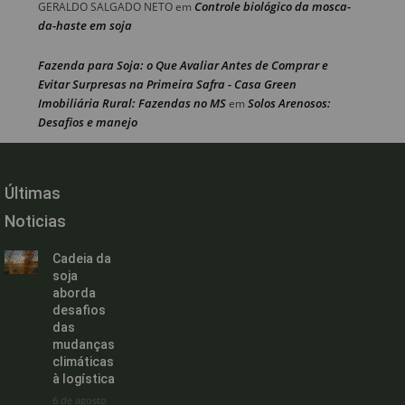
Controle biológico da mosca-
GERALDO SALGADO NETO
em
da-haste em soja
Fazenda para Soja: o Que Avaliar Antes de Comprar e
Evitar Surpresas na Primeira Safra - Casa Green
Imobiliária Rural: Fazendas no MS
Solos Arenosos:
em
Desafios e manejo
Últimas
Noticias
Cadeia da
soja
aborda
desafios
das
mudanças
climáticas
à logística
6 de agosto