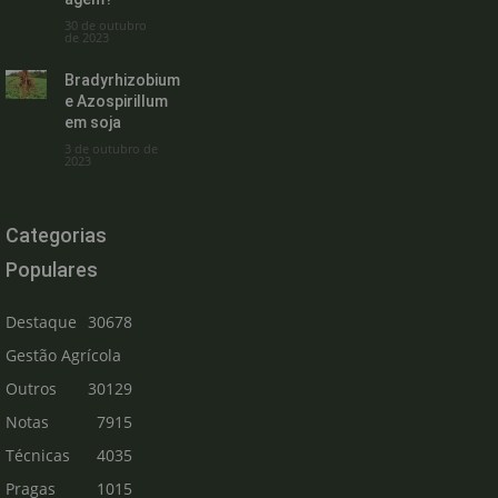
30 de outubro
de 2023
Bradyrhizobium
e Azospirillum
em soja
3 de outubro de
2023
Categorias
Populares
Destaque
30678
Gestão Agrícola
Outros
30129
Notas
7915
Técnicas
4035
Pragas
1015