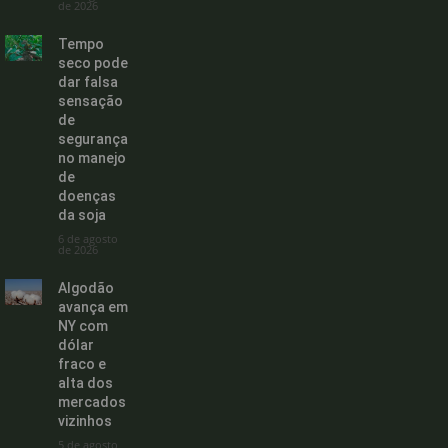
de 2026
Tempo
seco pode
dar falsa
sensação
de
segurança
no manejo
de
doenças
da soja
6 de agosto
de 2026
Algodão
avança em
NY com
dólar
fraco e
alta dos
mercados
vizinhos
5 de agosto