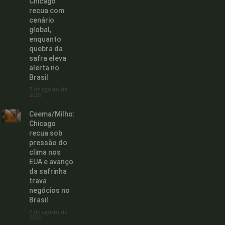
Chicago
recua com
cenário
global,
enquanto
quebra da
safra eleva
alerta no
Brasil
7 de agosto de
2026
Ceema/Milho:
Chicago
recua sob
pressão do
clima nos
EUA e avanço
da safrinha
trava
negócios no
Brasil
7 de agosto de
2026