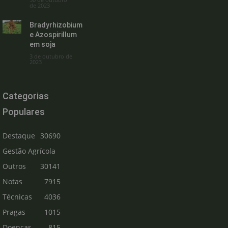
de 2023
Bradyrhizobium
e Azospirillum
em soja
3 de outubro de
2023
Categorias
Populares
Destaque
30690
Gestão Agrícola
Outros
30141
Notas
7915
Técnicas
4036
Pragas
1015
Doenças
815