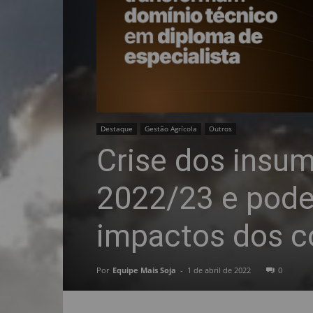
Destaque
Gestão Agrícola
Outros
Crise dos insum
2022/23 e pode
impactos dos co
Por
Equipe Mais Soja
-
1 de abril de 2022
0