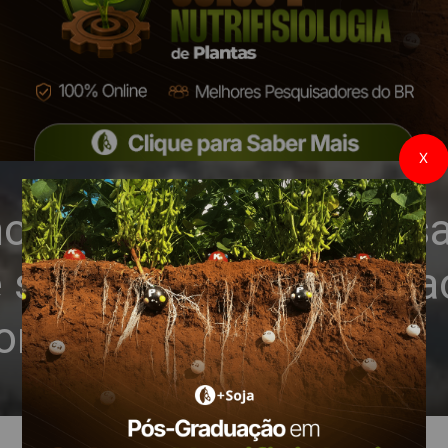
X
os agrícolas já afeta sa
 ser agravada devido a
nflitos na Europa