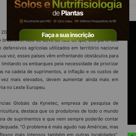
ra 2022/23 e uma possível intensificação dos problemas
brasileiro. Isso se deve ao fato de que boa parte das
defensivos agrícolas utilizados em território nacional
 sua vez, esses países vêm enfrentando obstáculos para
 limitando os embarques pela necessidade de priorizar
as na cadeia de suprimentos, a inflação e os custos de
a vez mais elevados, devem aumentar ainda mais em
nia no Leste Europeu.
ências Globais da Kynetec, empresa de pesquisa de
ricultura, destaca que os produtores de todo o mundo
eia de suprimentos e que nem sempre poderão contar
dequada. “O problema é mais agudo nas Américas, mas
eflexos mais intensos também em outras localidades”,