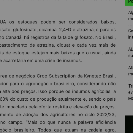
Po
Al
me
EUA os estoques podem ser considerados baixos,
sato, glufosinato, dicamba, 2,4-D e atrazina; e para os
Co
no Canadá, há registros da falta de glifosato. No Brasil,
in
bastecimento de atrazina, diquat e cada vez mais de
AL
eis de estoque estejam mais baixos que o usual, ainda
su
 acarretaria em uma crise de insumos.
AR
ma
rea de negócios Crop Subscription da Kynetec Brasil,
ador para o agronegócio brasileiro, considerando não
Tr
lta dos preços. Isso porque os insumos agrícolas, a
ev
 60% do custo de produção atualmente e, sendo o país
MG
 impactado pela oferta restrita e elevação de preços.
mento de adoção dos agricultores no ciclo 2022/23,
 no campo. “Mais do que nunca a palavra eficiência
gócio brasileiro. Todos que atuam na cadeia agro,