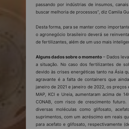
passando por indústrias de insumos, canais 
buscar melhoria de processos”, diz Camila G
Desta forma, para se manter como importante
o agronegócio brasileiro deverá se reinvent
de fertilizantes, além de um uso mais intelig
Alguns dados sobre o momento
– Dados leva
a situação. No caso dos fertilizantes de sol
devido às crises energéticas tanto na Ásia q
agravante é a falta de containers que aind
janeiro de 2021 e janeiro de 2022, os preços
MAP, KCl e Ureia, aumentaram acima de 1
CONAB, com risco de crescimento futuro.
diversas moléculas como glifosato, acefat
suprimentos, com um acréscimo em reais que 
para acefato e glifosato, respectivamente 