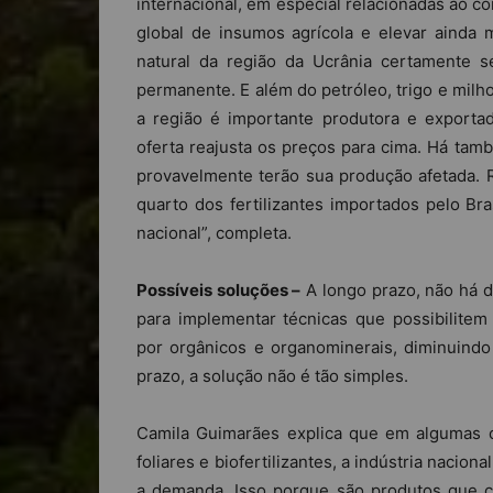
internacional, em especial relacionadas ao co
global de insumos agrícola e elevar ainda
natural da região da Ucrânia certamente s
permanente. E além do petróleo, trigo e milh
a região é importante produtora e export
oferta reajusta os preços para cima. Há tamb
provavelmente terão sua produção afetada.
quarto dos fertilizantes importados pelo Bra
nacional”, completa.
Possíveis soluções –
A longo prazo, não há d
para implementar técnicas que possibilitem
por orgânicos e organominerais, diminuindo
prazo, a solução não é tão simples.
Camila Guimarães explica que em algumas cl
foliares e biofertilizantes, a indústria nacio
a demanda. Isso porque são produtos que c