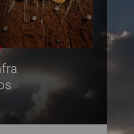
fra
os