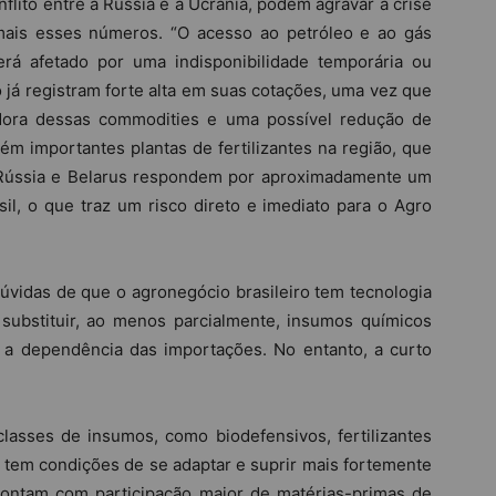
nflito entre a Rússia e a Ucrânia, podem agravar a crise
 mais esses números. “O acesso ao petróleo e ao gás
erá afetado por uma indisponibilidade temporária ou
o já registram forte alta em suas cotações, uma vez que
adora dessas commodities e uma possível redução de
ém importantes plantas de fertilizantes na região, que
 Rússia e Belarus respondem por aproximadamente um
sil, o que traz um risco direto e imediato para o Agro
úvidas de que o agronegócio brasileiro tem tecnologia
 substituir, ao menos parcialmente, insumos químicos
 a dependência das importações. No entanto, a curto
asses de insumos, como biodefensivos, fertilizantes
nal tem condições de se adaptar e suprir mais fortemente
ontam com participação maior de matérias-primas de