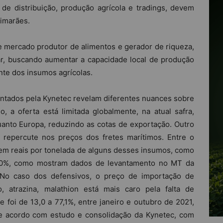
de distribuição, produção agrícola e tradings, devem
uimarães.
 mercado produtor de alimentos e gerador de riqueza,
ar, buscando aumentar a capacidade local de produção
ente dos insumos agrícolas.
ntados pela Kynetec revelam diferentes nuances sobre
o, a oferta está limitada globalmente, na atual safra,
uanto Europa, reduzindo as cotas de exportação. Outro
a repercute nos preços dos fretes marítimos. Entre o
 em reais por tonelada de alguns desses insumos, como
40%, como mostram dados de levantamento no MT da
 No caso dos defensivos, o preço de importação de
o, atrazina, malathion está mais caro pela falta de
foi de 13,0 a 77,1%, entre janeiro e outubro de 2021,
(de acordo com estudo e consolidação da Kynetec, com