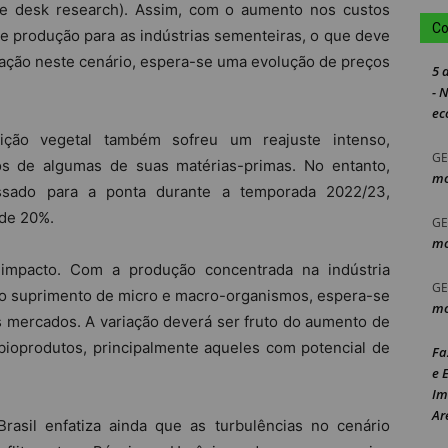
e desk research). Assim, com o aumento nos custos
Co
 produção para as indústrias sementeiras, o que deve
nflação neste cenário, espera-se uma evolução de preços
5 
- 
ec
ção vegetal também sofreu um reajuste intenso,
GE
os de algumas de suas matérias-primas. No entanto,
mo
ssado para a ponta durante a temporada 2022/23,
de 20%.
GE
mo
impacto. Com a produção concentrada na indústria
GE
e o suprimento de micro e macro-organismos, espera-se
mo
 mercados. A variação deverá ser fruto do aumento de
bioprodutos, principalmente aqueles com potencial de
Fa
e 
Im
Ar
rasil enfatiza ainda que as turbulências no cenário