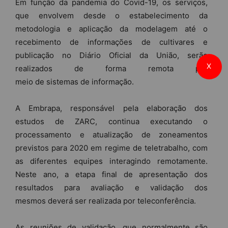
Em função da pan
de
mia do Covid-19, os serviços,
que envolvem
de
s
de
o estabelecimento da
metodologia e aplicação da mo
de
lagem até o
recebimento
de
informações
de
cultivares e
publicação no Diário Oficial da União, serão
X
realizados
de
forma remota por
meio
de
sistemas
de
informação.
A Embrapa, responsável pela elaboração dos
estudos
de
ZARC, continua executando o
processamento e atualização
de
zoneamento
s
previstos para 2020 em regime
de
teletrabalho, com
as diferentes equipes interagindo remotamente.
Neste ano, a etapa final
de
apresentação dos
resultados para avaliação e validação dos
mesmos
de
verá ser realizada por teleconferência.
As reuniões
de
validação, que normalmente são