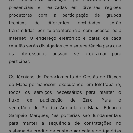
presenciais e realizadas em diversas regiões
produtoras com a participação
de
grupos
técnicos
de
diferentes localida
de
s, serão
transmitidas por teleconferência com acesso pela
internet. O en
de
reço eletrônico e datas
de
cada
reunião serão divulgados com antecedência para que
os interessados possam se programar para
participar.
Os técnicos do
De
partamento
de
Gestão
de
Riscos
do Mapa permanecem executando, em teletrabalho,
todos os serviços necessários para manter o
fluxo
de
publicação
de
Zarc. Para o
secretário
de
Política Agrícola do Mapa, Eduardo
Sampaio Marques, “as portarias são fundamentais
para manter a sequência
de
contratações no
sistema
de
crédito
de
custeio agrícola e obrigatórias