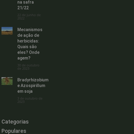
na safra
21/22
22 de junho de
2022
Mecanismos
de ação de
herbicidas:
Quais são
eles? Onde
agem?
30 de outubro
de 2023
Bradyrhizobium
e Azospirillum
em soja
3 de outubro de
2023
Categorias
Populares