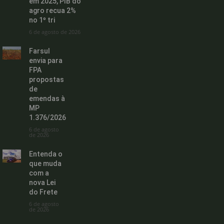
em 2025, PIB do
agro recua 2%
no 1º tri
6 de agosto de 2026
Farsul
envia para
FPA
propostas
de
emendas à
MP
1.376/2026
6 de agosto
de 2026
Entenda o
que muda
com a
nova Lei
do Frete
6 de agosto
de 2026