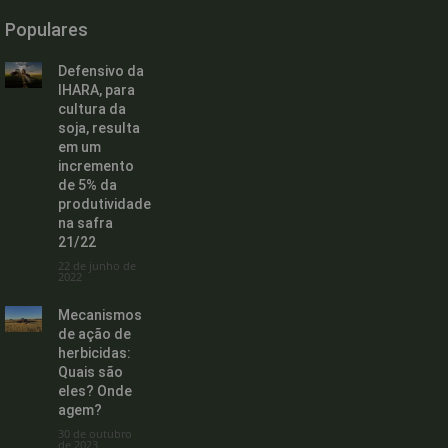
Populares
Defensivo da
IHARA, para
cultura da
soja, resulta
em um
incremento
de 5% da
produtividade
na safra
21/22
22 de junho de
2022
Mecanismos
de ação de
herbicidas:
Quais são
eles? Onde
agem?
30 de outubro
de 2023