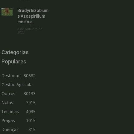
Bradyrhizobium
e Azospirillum
em soja
3 de outubro de
2023
Categorias
Populares
Destaque
30682
Gestão Agrícola
Outros
30133
Notas
7915
Técnicas
4035
Pragas
1015
Doenças
815