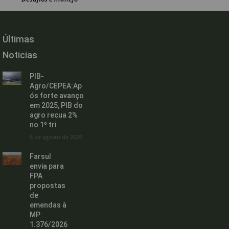
Últimas
Noticias
PIB-
Agro/CEPEA:Ap
ós forte avanço
em 2025, PIB do
agro recua 2%
no 1º tri
6 de agosto de 2026
Farsul
envia para
FPA
propostas
de
emendas à
MP
1.376/2026