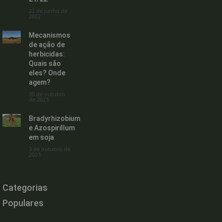
22 de junho de
2022
Mecanismos
de ação de
herbicidas:
Quais são
eles? Onde
agem?
30 de outubro
de 2023
Bradyrhizobium
e Azospirillum
em soja
3 de outubro de
2023
Categorias
Populares