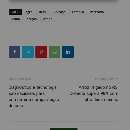
TAGS
agro
Brasil
Chicago
compra
mercado
Milho
preços
venda
Artigo anterior
Próximo artigo
Diagnóstico e tecnologia
Arroz Irrigado no RS:
são decisivos para
Colheita supera 98% com
combater a compactação
alto desempenho
do solo