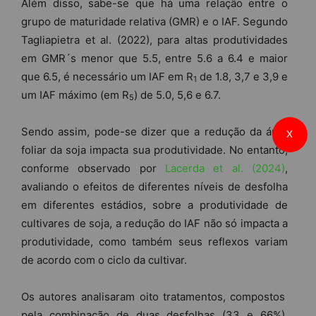
Além disso, sabe-se que há uma relação entre o
grupo de maturidade relativa (GMR) e o IAF. Segundo
Tagliapietra et al. (2022), para altas produtividades
em GMR´s menor que 5.5, entre 5.6 a 6.4 e maior
que 6.5, é necessário um IAF em R
de 1.8, 3,7 e 3,9 e
1
um IAF máximo (em R
) de 5.0, 5,6 e 6.7.
5
Sendo assim, pode-se dizer que a redução da área
X
foliar da soja impacta sua produtividade. No entanto,
conforme observado por
Lacerda et al. (2024)
,
avaliando o efeitos de diferentes níveis de desfolha
em diferentes estádios, sobre a produtividade de
cultivares de soja, a redução do IAF não só impacta a
produtividade, como também seus reflexos variam
de acordo com o ciclo da cultivar.
Os autores analisaram oito tratamentos, compostos
pela combinação de duas desfolhas (33 e 66%)