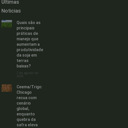
Últimas
Noticias
Quais são as
principais
práticas de
manejo que
aumentam a
produtividade
da soja em
terras
baixas?
7 de agosto de
2026
Ceema/Trigo:
Chicago
recua com
cenário
global,
enquanto
quebra da
safra eleva