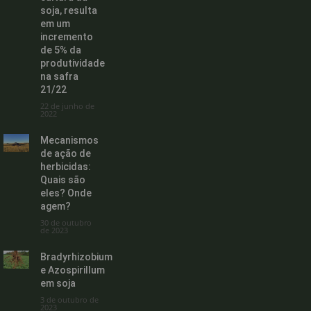
soja, resulta
em um
incremento
de 5% da
produtividade
na safra
21/22
22 de junho de
2022
Mecanismos
de ação de
herbicidas:
Quais são
eles? Onde
agem?
30 de outubro
de 2023
Bradyrhizobium
e Azospirillum
em soja
3 de outubro de
2023