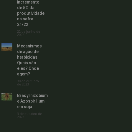
incremento
de 5% da
produtividade
na safra
21/22
22 de junho de
2022
Mecanismos
de ação de
herbicidas:
Quais são
eles? Onde
agem?
30 de outubro
de 2023
Bradyrhizobium
e Azospirillum
em soja
3 de outubro de
2023