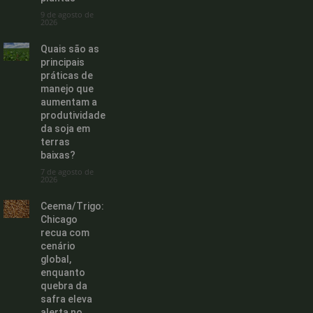
9 de agosto de
2026
Quais são as
principais
práticas de
manejo que
aumentam a
produtividade
da soja em
terras
baixas?
7 de agosto de
2026
Ceema/Trigo:
Chicago
recua com
cenário
global,
enquanto
quebra da
safra eleva
alerta no