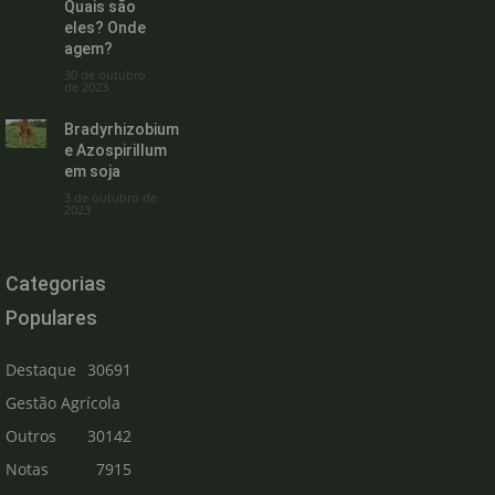
Quais são
eles? Onde
agem?
30 de outubro
de 2023
Bradyrhizobium
e Azospirillum
em soja
3 de outubro de
2023
Categorias
Populares
Destaque
30691
Gestão Agrícola
Outros
30142
Notas
7915