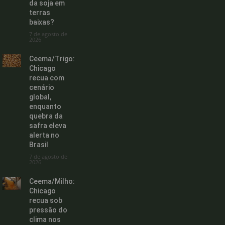
da soja em
terras
baixas?
7 de agosto de
2026
Ceema/Trigo:
Chicago
recua com
cenário
global,
enquanto
quebra da
safra eleva
alerta no
Brasil
7 de agosto de
2026
Ceema/Milho:
Chicago
recua sob
pressão do
clima nos