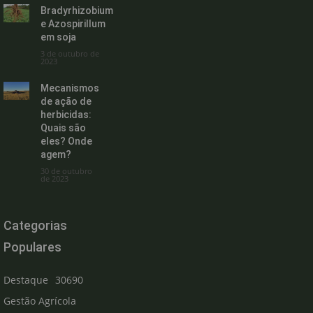
Bradyrhizobium
e Azospirillum
em soja
3 de outubro de
2023
Mecanismos
de ação de
herbicidas:
Quais são
eles? Onde
agem?
30 de outubro
de 2023
Categorias
Populares
Destaque
30690
Gestão Agrícola