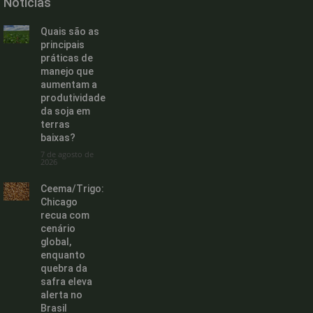
Noticias
Quais são as
principais
práticas de
manejo que
aumentam a
produtividade
da soja em
terras
baixas?
7 de agosto de
2026
Ceema/Trigo:
Chicago
recua com
cenário
global,
enquanto
quebra da
safra eleva
alerta no
Brasil