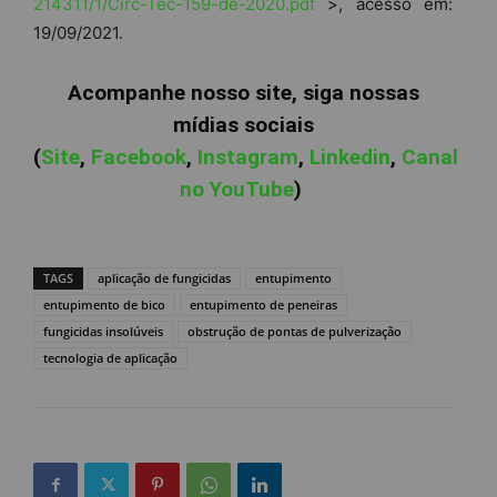
214311/1/Circ-Tec-159-de-2020.pdf
>, acesso em:
19/09/2021.
Acompanhe nosso site, siga nossas
mídias sociais
(
Site
,
Facebook
,
Instagram
,
Linkedin
,
Canal
no YouTube
)
TAGS
aplicação de fungicidas
entupimento
entupimento de bico
entupimento de peneiras
fungicidas insolúveis
obstrução de pontas de pulverização
tecnologia de aplicação