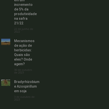
incremento
de 5% da
produtividade
na safra
21/22
22 de junho de
2022
Mecanismos
de ação de
herbicidas:
Quais são
eles? Onde
agem?
30 de outubro
de 2023
Bradyrhizobium
e Azospirillum
em soja
3 de outubro de
2023