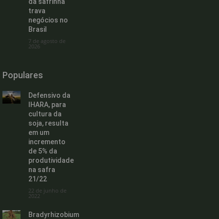
da safrinha
trava
negócios no
Brasil
7 de agosto de
2026
Populares
Defensivo da
IHARA, para
cultura da
soja, resulta
em um
incremento
de 5% da
produtividade
na safra
21/22
22 de junho de
2022
Bradyrhizobium