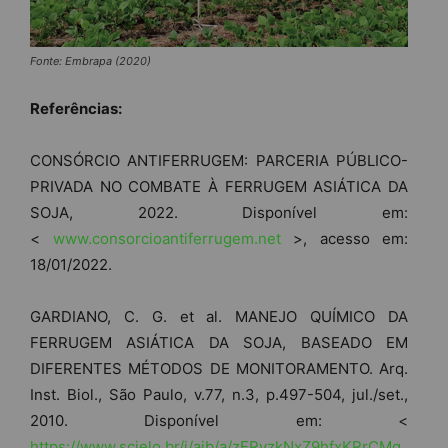
Fonte: Embrapa (2020)
Referências:
CONSÓRCIO ANTIFERRUGEM: PARCERIA PÚBLICO-
PRIVADA NO COMBATE À FERRUGEM ASIÁTICA DA
SOJA, 2022. Disponível em:
<
www.consorcioantiferrugem.net
>, acesso em:
18/01/2022.
GARDIANO, C. G. et al. MANEJO QUÍMICO DA
FERRUGEM ASIÁTICA DA SOJA, BASEADO EM
DIFERENTES MÉTODOS DE MONITORAMENTO. Arq.
Inst. Biol., São Paulo, v.77, n.3, p.497-504, jul./set.,
2010. Disponível em: <
https://www.scielo.br/j/aib/a/zFRvzkNxZ9hfxKRrCMg