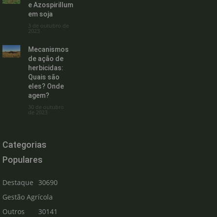
e Azospirillum
em soja
3 de outubro de
2023
Mecanismos
de ação de
herbicidas:
Quais são
eles? Onde
agem?
30 de outubro
de 2023
Categorias
Populares
Destaque
30690
Gestão Agrícola
Outros
30141