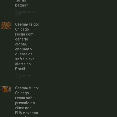
terras
baixas?
7 de agosto de
2026
Ceema/Trigo:
Chicago
recua com
cenário
global,
enquanto
quebra da
safra eleva
alerta no
Brasil
7 de agosto de
2026
Ceema/Milho:
Chicago
recua sob
pressão do
clima nos
EUA e avanço