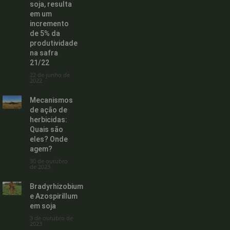
soja, resulta
em um
incremento
de 5% da
produtividade
na safra
21/22
22 de junho de
2022
Mecanismos
de ação de
herbicidas:
Quais são
eles? Onde
agem?
30 de outubro
de 2023
Bradyrhizobium
e Azospirillum
em soja
3 de outubro de
2023