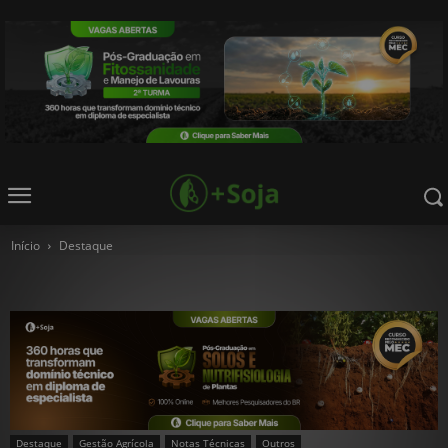
Início
Destaque
Destaque
Gestão Agrícola
Notas Técnicas
Outros