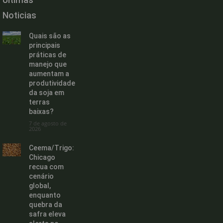
Noticias
Quais são as
principais
práticas de
manejo que
aumentam a
produtividade
da soja em
terras
baixas?
7 de agosto de
2026
Ceema/Trigo:
Chicago
recua com
cenário
global,
enquanto
quebra da
safra eleva