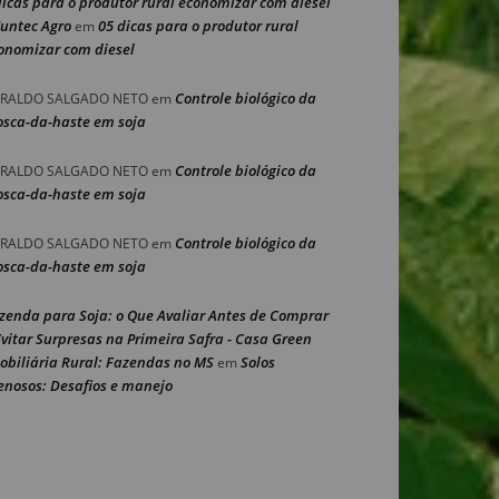
dicas para o produtor rural economizar com diesel
Nuntec Agro
05 dicas para o produtor rural
em
onomizar com diesel
Controle biológico da
RALDO SALGADO NETO
em
sca-da-haste em soja
Controle biológico da
RALDO SALGADO NETO
em
sca-da-haste em soja
Controle biológico da
RALDO SALGADO NETO
em
sca-da-haste em soja
zenda para Soja: o Que Avaliar Antes de Comprar
Evitar Surpresas na Primeira Safra - Casa Green
obiliária Rural: Fazendas no MS
Solos
em
enosos: Desafios e manejo