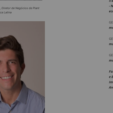
5 
- 
, Diretor de Negócios de Plant
ec
ca Latina
GE
mo
GE
mo
GE
mo
Fa
e 
Im
Ar