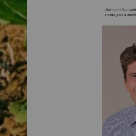
Alexandre Frateschi
Health para a Améri