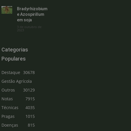
Bradyrhizobium
e Azospirillum
em soja
3 de outubro de
2023
Categorias
Populares
Destaque
30678
Gestão Agrícola
Outros
30129
Notas
7915
Técnicas
4035
Pragas
1015
Doenças
815