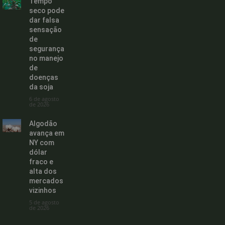
Tempo
seco pode
dar falsa
sensação
de
segurança
no manejo
de
doenças
da soja
6 de agosto
de 2026
Algodão
avança em
NY com
dólar
fraco e
alta dos
mercados
vizinhos
5 de agosto
de 2026