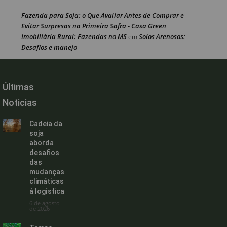
Fazenda para Soja: o Que Avaliar Antes de Comprar e
Evitar Surpresas na Primeira Safra - Casa Green
Imobiliária Rural: Fazendas no MS
Solos Arenosos:
em
Desafios e manejo
Últimas
Noticias
Cadeia da
soja
aborda
desafios
das
mudanças
climáticas
à logística
6 de agosto
de 2026