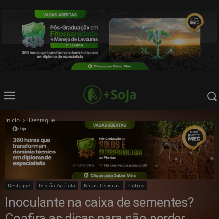
Início
Destaque
Destaque
Gestão Agrícola
Notas Técnicas
Outros
Inoculante na caixa de sementes?
Confira as dicas para não perder