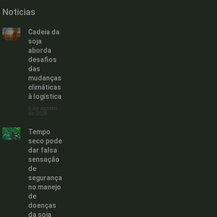
Noticias
Cadeia da
soja
aborda
desafios
das
mudanças
climáticas
à logística
6 de agosto
de 2026
Tempo
seco pode
dar falsa
sensação
de
segurança
no manejo
de
doenças
da soja