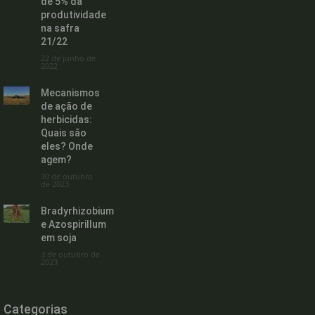
de 5% da
produtividade
na safra
21/22
22 de junho de
2022
Mecanismos
de ação de
herbicidas:
Quais são
eles? Onde
agem?
30 de outubro
de 2023
Bradyrhizobium
e Azospirillum
em soja
3 de outubro de
2023
Categorias