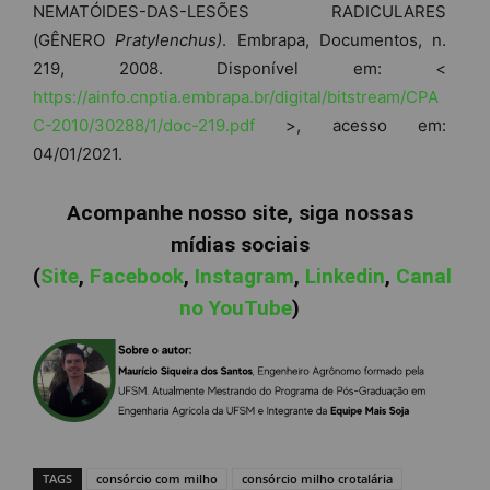
NEMATÓIDES-DAS-LESÕES RADICULARES
(GÊNERO
Pratylenchus)
. Embrapa, Documentos, n.
219, 2008. Disponível em: <
https://ainfo.cnptia.embrapa.br/digital/bitstream/CPA
C-2010/30288/1/doc-219.pdf
>, acesso em:
04/01/2021.
Acompanhe nosso site, siga nossas
mídias sociais
(
Site
,
Facebook
,
Instagram
,
Linkedin
,
Canal
no YouTube
)
TAGS
consórcio com milho
consórcio milho crotalária