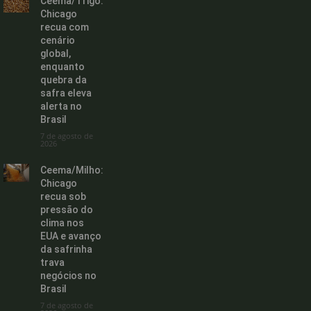
Ceema/Trigo:
Chicago
recua com
cenário
global,
enquanto
quebra da
safra eleva
alerta no
Brasil
7 de agosto de
2026
Ceema/Milho:
Chicago
recua sob
pressão do
clima nos
EUA e avanço
da safrinha
trava
negócios no
Brasil
7 de agosto de