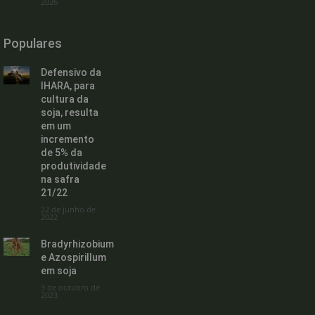
2026
Populares
Defensivo da
IHARA, para
cultura da
soja, resulta
em um
incremento
de 5% da
produtividade
na safra
21/22
22 de junho de
2022
Bradyrhizobium
e Azospirillum
em soja
3 de outubro de
2023