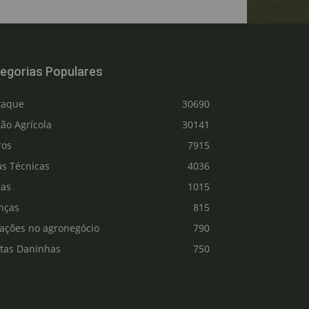
egorias Populares
taque
30690
ão Agrícola
30141
ros
7915
as Técnicas
4036
gas
1015
nças
815
vações no agronegócio
790
ntas Daninhas
750