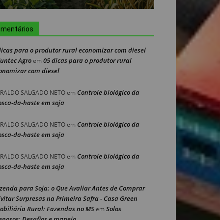
mentários
dicas para o produtor rural economizar com diesel
Nuntec Agro
05 dicas para o produtor rural
em
onomizar com diesel
Controle biológico da
RALDO SALGADO NETO
em
sca-da-haste em soja
Controle biológico da
RALDO SALGADO NETO
em
sca-da-haste em soja
Controle biológico da
RALDO SALGADO NETO
em
sca-da-haste em soja
zenda para Soja: o Que Avaliar Antes de Comprar
Evitar Surpresas na Primeira Safra - Casa Green
obiliária Rural: Fazendas no MS
Solos
em
enosos: Desafios e manejo