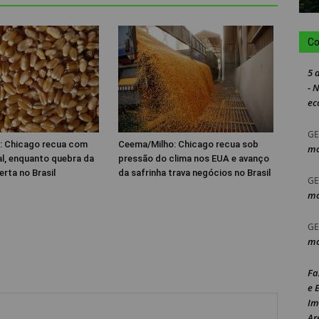
Co
5 
- 
ec
GE
: Chicago recua com
Ceema/Milho: Chicago recua sob
mo
al, enquanto quebra da
pressão do clima nos EUA e avanço
erta no Brasil
da safrinha trava negócios no Brasil
GE
mo
GE
mo
Fa
e 
Im
Ar