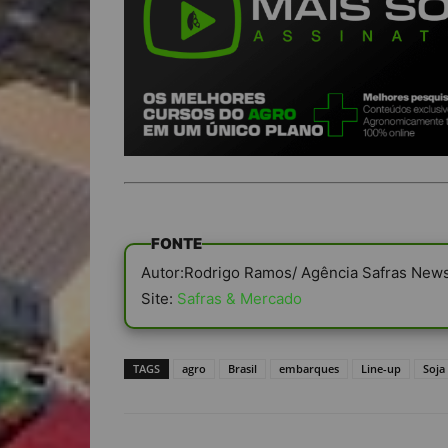
FONTE
Autor:Rodrigo Ramos/ Agência Safras New
Site:
Safras & Mercado
TAGS
agro
Brasil
embarques
Line-up
Soja