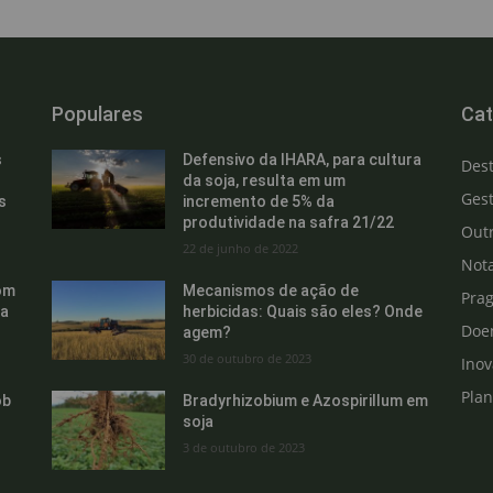
Populares
Cat
s
Defensivo da IHARA, para cultura
Des
da soja, resulta em um
Gest
s
incremento de 5% da
produtividade na safra 21/22
Out
22 de junho de 2022
Not
om
Mecanismos de ação de
Pra
ra
herbicidas: Quais são eles? Onde
Doe
agem?
30 de outubro de 2023
Ino
Pla
ob
Bradyrhizobium e Azospirillum em
soja
3 de outubro de 2023