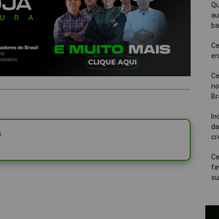
Qu
au
ba
Ce
en
Ce
no
Br
In
da
s
cr
Ce
fa
su