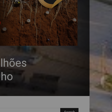
ilhões
nho