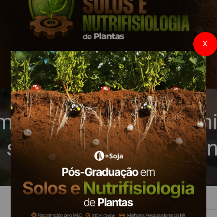
X
embarques de 12,092 m
 soja pelo Brasil em ju