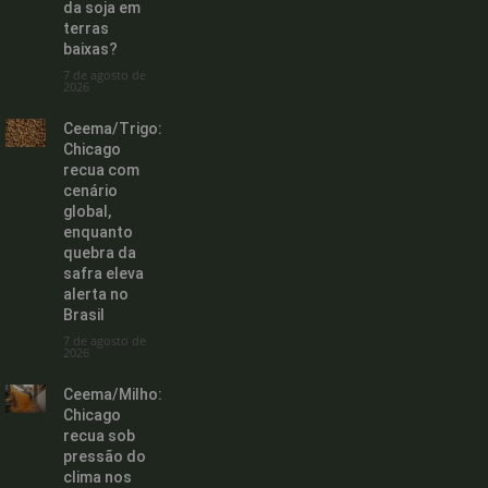
da soja em
terras
baixas?
7 de agosto de
2026
Ceema/Trigo:
Chicago
recua com
cenário
global,
enquanto
quebra da
safra eleva
alerta no
Brasil
7 de agosto de
2026
Ceema/Milho:
Chicago
recua sob
pressão do
clima nos