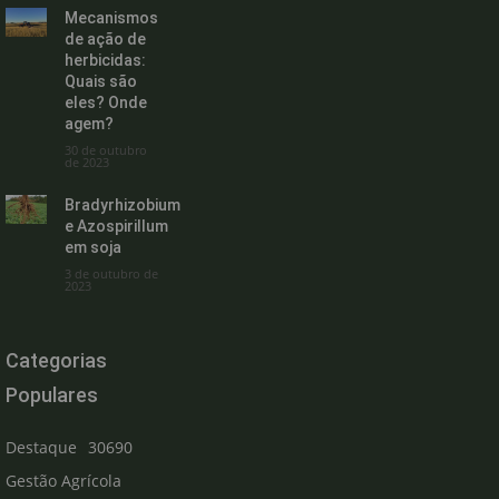
Mecanismos
de ação de
herbicidas:
Quais são
eles? Onde
agem?
30 de outubro
de 2023
Bradyrhizobium
e Azospirillum
em soja
3 de outubro de
2023
Categorias
Populares
Destaque
30690
Gestão Agrícola