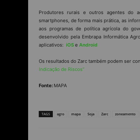
Produtores rurais e outros agentes do 
smartphones, de forma mais prática, as inform
aos programas de política agrícola do gove
desenvolvido pela Embrapa Informática Agro
aplicativos:
iOS
e
Android
Os resultados do Zarc também podem ser con
Indicação de Riscos”
Fonte:
MAPA
TAGS
agro
mapa
Soja
Zarc
zoneamento