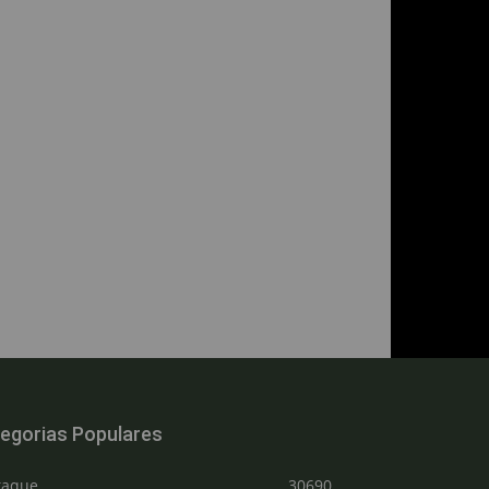
egorias Populares
taque
30690