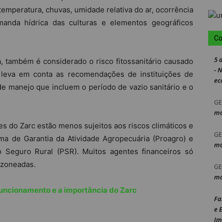
mperatura, chuvas, umidade relativa do ar, ocorrência
manda hídrica das culturas e elementos geográficos
Co
5 
também é considerado o risco fitossanitário causado
- 
c leva em conta as recomendações de instituições de
ec
e manejo que incluem o período de vazio sanitário e o
GE
mo
 do Zarc estão menos sujeitos aos riscos climáticos e
GE
ma de Garantia da Atividade Agropecuária (Proagro) e
mo
Seguro Rural (PSR). Muitos agentes financeiros só
s zoneadas.
GE
mo
funcionamento e a importância do Zarc
Fa
e 
Im