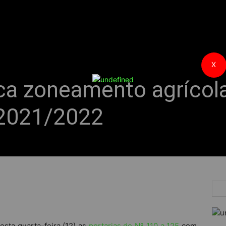
X
ca zoneamento agrícol
 2021/2022
esta quarta-feira (12) as
portarias de Nº 110 a 125
com