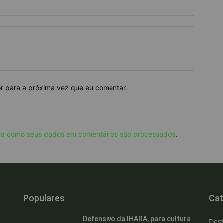
or para a próxima vez que eu comentar.
ba como seus dados em comentários são processados
.
Populares
Cat
s
Defensivo da IHARA, para cultura
Des