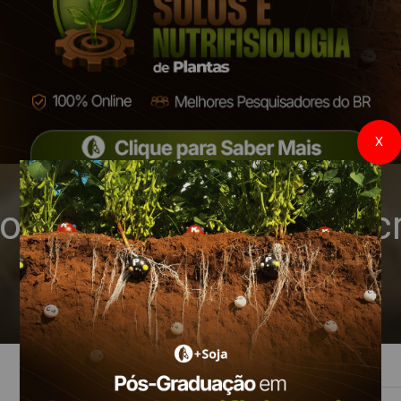
X
oquímicos para trigo c