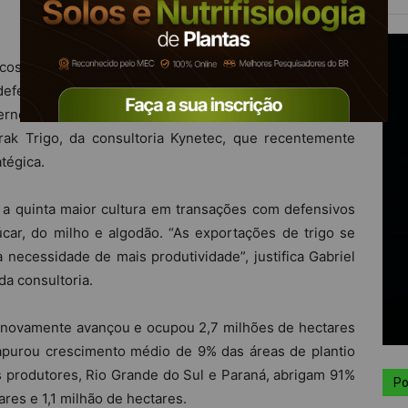
icos na Argentina e o câmbio favorável às exportações
efensivos agrícolas para o trigo. Esses produtos
no 2022, contra R$ 1,5 bilhão do ciclo anterior, alta de
ak Trigo, da consultoria Kynetec, que recentemente
atégica.
 a quinta maior cultura em transações com defensivos
úcar, do milho e algodão. “As exportações de trigo se
 necessidade de mais produtividade”, justifica Gabriel
da consultoria.
l novamente avançou e ocupou 2,7 milhões de hectares
, apurou crescimento médio de 9% das áreas de plantio
s produtores, Rio Grande do Sul e Paraná, abrigam 91%
Po
ares e 1,1 milhão de hectares.