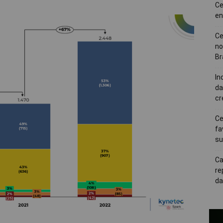
Ce
en
Ce
no
Br
In
da
cr
Ce
fa
su
Ca
re
da