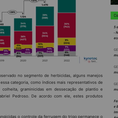
Co
5 
- 
ec
GE
mo
GE
mo
servado no segmento de herbicidas, alguns manejos
ssa categoria, como índices mais representativos de
GE
 colheita, graminicidas em dessecação de plantio e
mo
Gabriel Pedroso. De acordo com ele, estes produtos
Fa
e 
Im
ungicidas o controle da ferrugem do trigo permanece o
Ar