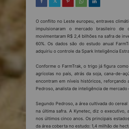
O conflito no Leste europeu, entraves climát
impulsionaram o mercado brasileiro de d
movimentaram R$ 2,4 bilhões na safra de inver
60%. Os dados são do estudo anual FarmTr
adquiriu o controle da Spark Inteligência Estr
Conforme o FarmTrak, o trigo já figura como
agrícolas no país, atrás da soja, cana-de-aç
encontram em níveis históricos, reforçando a
Pedroso, analista de inteligência de mercado 
Segundo Pedroso, a área cultivada do cerea
na última safra. A Kynetec, diz o executivo
nos últimos cinco anos. Os principais estado
da área coberta no estudo: 1,4 milhão de hect