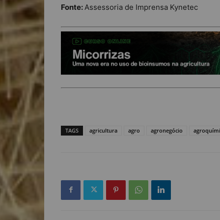
Fonte:
Assessoria de Imprensa Kynetec
TAGS
agricultura
agro
agronegócio
agroquími