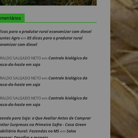
mentários
dicas para o produtor rural economizar com diesel
Nuntec Agro
05 dicas para o produtor rural
em
onomizar com diesel
Controle biológico da
RALDO SALGADO NETO
em
sca-da-haste em soja
Controle biológico da
RALDO SALGADO NETO
em
sca-da-haste em soja
Controle biológico da
RALDO SALGADO NETO
em
sca-da-haste em soja
zenda para Soja: o Que Avaliar Antes de Comprar
Evitar Surpresas na Primeira Safra - Casa Green
obiliária Rural: Fazendas no MS
Solos
em
enosos: Desafios e manejo