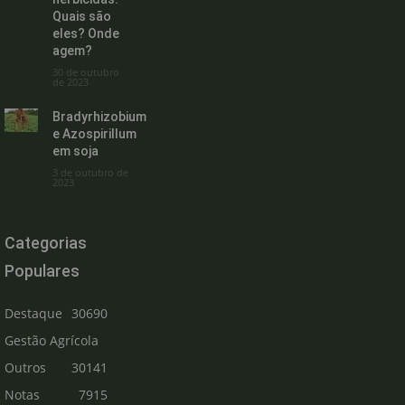
Quais são
eles? Onde
agem?
30 de outubro
de 2023
Bradyrhizobium
e Azospirillum
em soja
3 de outubro de
2023
Categorias
Populares
Destaque
30690
Gestão Agrícola
Outros
30141
Notas
7915