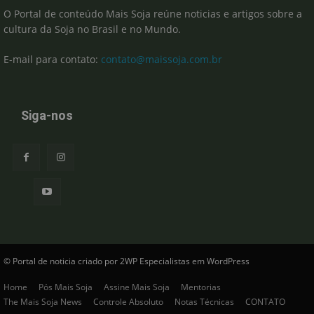
O Portal de conteúdo Mais Soja reúne noticias e artigos sobre a
cultura da Soja no Brasil e no Mundo.
E-mail para contato:
contato@maissoja.com.br
Siga-nos
© Portal de noticia criado por 2WP Especialistas em WordPress
Home
Pós Mais Soja
Assine Mais Soja
Mentorias
The Mais Soja News
Controle Absoluto
Notas Técnicas
CONTATO