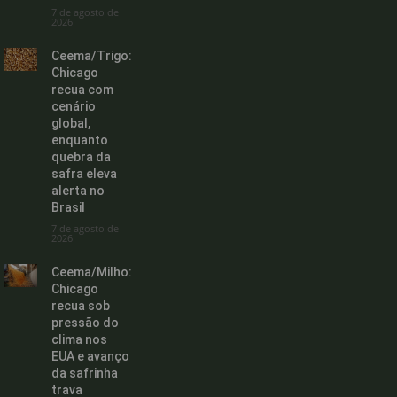
7 de agosto de
2026
Ceema/Trigo:
Chicago
recua com
cenário
global,
enquanto
quebra da
safra eleva
alerta no
Brasil
7 de agosto de
2026
Ceema/Milho:
Chicago
recua sob
pressão do
clima nos
EUA e avanço
da safrinha
trava