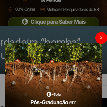
X
erdadeira “bomba”
nutrientes
e culturas é uma prática essencial para a manutenção da