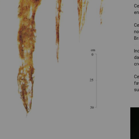
Ce
en
Ce
no
Br
In
da
cr
Ce
fa
su