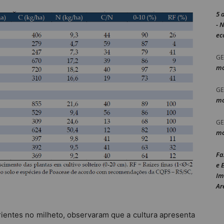
5 
- 
ec
GE
mo
GE
mo
GE
mo
Fa
e 
Im
Ar
ientes no milheto, observaram que a cultura apresenta