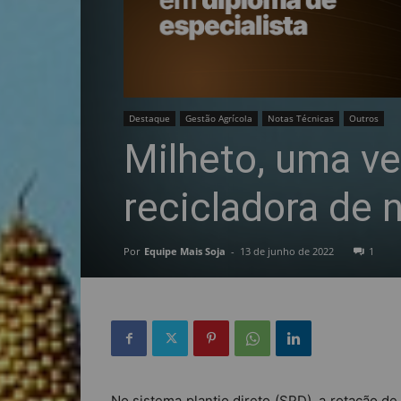
Destaque
Gestão Agrícola
Notas Técnicas
Outros
Milheto, uma v
recicladora de 
Por
Equipe Mais Soja
-
13 de junho de 2022
1
No sistema plantio direto (SPD), a rotação d