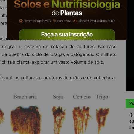
 da soja e demais culturas de interesse econômico. A
 alternativas a soja pode trazer inúmeros benefícios ao
ar atributos químicos e físicos do solo.
iadas a rusticidade e maior tolerância a períodos de
 integrar o sistema de rotação de culturas. No caso
m da quebra do ciclo de pragas e patógenos. O milheto
bilita a planta, explorar um vasto volume de solo.
de outros culturas produtoras de grãos e de cobertura.
Po
Qu
au
ba