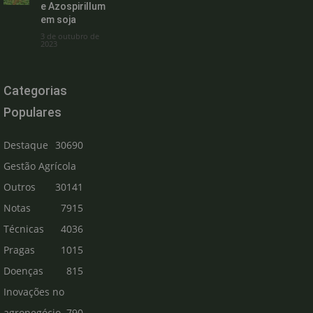
e Azospirillum
em soja
3 de outubro de
2023
Categorias
Populares
Destaque
30690
Gestão Agrícola
Outros
30141
Notas
7915
Técnicas
4036
Pragas
1015
Doenças
815
Inovações no
agronegócio
790