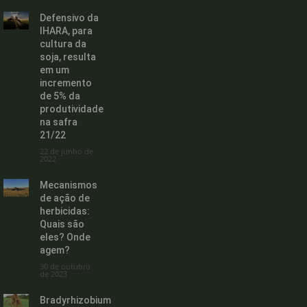
Defensivo da
IHARA, para
cultura da
soja, resulta
em um
incremento
de 5% da
produtividade
na safra
21/22
22 de junho de
2022
Mecanismos
de ação de
herbicidas:
Quais são
eles? Onde
agem?
30 de outubro
de 2023
Bradyrhizobium