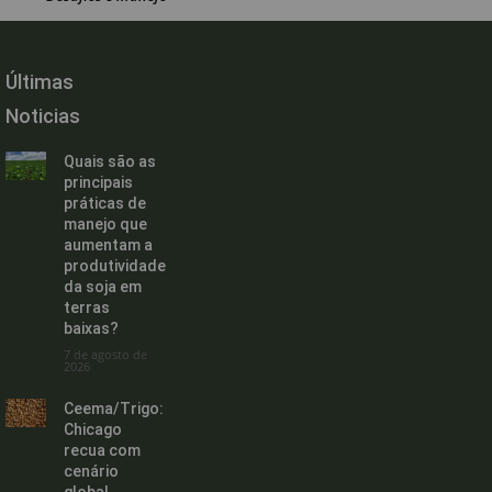
Últimas
Noticias
Quais são as
principais
práticas de
manejo que
aumentam a
produtividade
da soja em
terras
baixas?
7 de agosto de
2026
Ceema/Trigo:
Chicago
recua com
cenário
global,