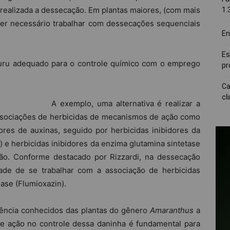
realizada a dessecação. Em plantas maiores, (com mais
1.
 ser necessário trabalhar com dessecações sequenciais
En
Es
ruru adequado para o controle químico com o emprego
pr
Ca
cl
A exemplo, uma alternativa é realizar a
associações de herbicidas de mecanismos de ação como
res de auxinas, seguido por herbicidas inibidores da
t) e herbicidas inibidores da enzima glutamina sintetase
ção. Conforme destacado por Rizzardi, na dessecação
ade de se trabalhar com a associação de herbicidas
ase (Flumioxazin).
ência conhecidos das plantas do gênero
Amaranthus
a
de ação no controle dessa daninha é fundamental para