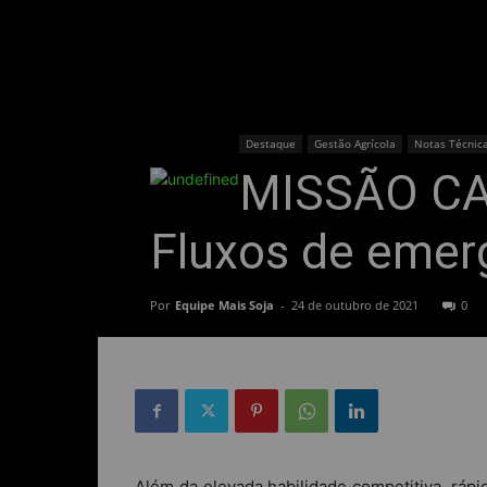
Destaque
Gestão Agrícola
Notas Técnic
MISSÃO CA
Fluxos de emer
Por
Equipe Mais Soja
-
24 de outubro de 2021
0
Além da elevada habilidade competitiva, ráp