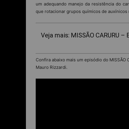
um adequando manejo da resistência do car
que rotacionar grupos químicos de auxínicos
Veja mais:
MISSÃO CARURU – Ep
Confira abaixo mais um episódio do MISSÃO 
Mauro Rizzardi.