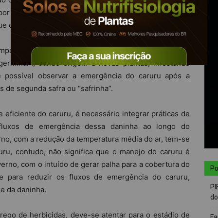
por apresentar diversos fluxos de emergência ao longo
ue dificulta ainda mais seu controle e manejo.
peratura e luminosidade, as sementes de caruru
erminam, dando origem a novas plantas, infestando
é possível observar a emergência do caruru após a
s de segunda safra ou “safrinha”.
 eficiente do caruru, é necessário integrar práticas de
fluxos de emergência dessa daninha ao longo do
rno, com a redução da temperatura média do ar, tem-se
ru, contudo, não significa que o manejo do caruru é
verno, com o intuído de gerar palha para a cobertura do
Po
te para reduzir os fluxos de emergência do caruru,
PI
le da daninha.
do
ego de herbicidas, deve-se atentar para o estádio de
Fa