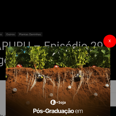
as
Outros
Plantas Daninhas
X
RURU – Episódio 29 –
gência
ido crescimento e desenvolvimento, e grande produção