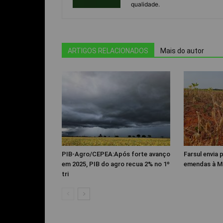
qualidade.
ARTIGOS RELACIONADOS
Mais do autor
PIB-Agro/CEPEA:Após forte avanço
Farsul envia
em 2025, PIB do agro recua 2% no 1º
emendas à M
tri