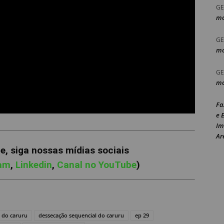
GE
mo
GE
mo
GE
mo
Fa
e 
Im
Ar
, siga nossas mídias sociais
ram
,
Linkedin
,
Canal no YouTube
)
 do caruru
dessecação sequencial do caruru
ep 29