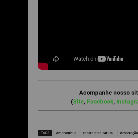
Acompanhe nosso site
(
Site
,
Facebook
,
Instag
TAGS
Amaranthus
controle do caruru
dessecação