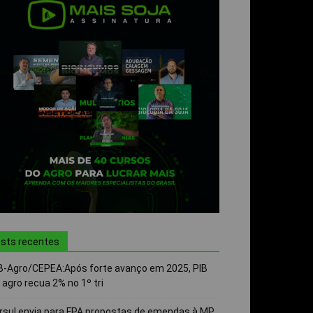
sts recentes
B-Agro/CEPEA:Após forte avanço em 2025, PIB
 agro recua 2% no 1º tri
rsul envia para FPA propostas de emendas à MP