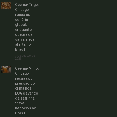
Ceema/Trigo:
Chicago
recua com
cenário
global,
enquanto
quebra da
safra eleva
alerta no
Brasil
7 de agosto de
2026
Ceema/Milho:
Chicago
recua sob
pressão do
clima nos
EUA e avanço
da safrinha
trava
negócios no
Brasil