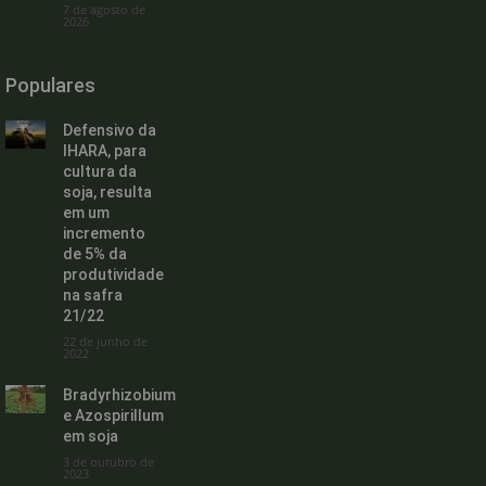
7 de agosto de
2026
Populares
Defensivo da
IHARA, para
cultura da
soja, resulta
em um
incremento
de 5% da
produtividade
na safra
21/22
22 de junho de
2022
Bradyrhizobium
e Azospirillum
em soja
3 de outubro de
2023