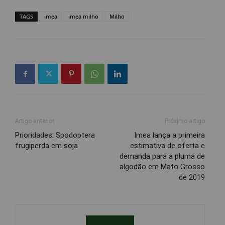
TAGS
imea
imea milho
Milho
Artigo anterior
Próximo artigo
Prioridades: Spodoptera
Imea lança a primeira
frugiperda em soja
estimativa de oferta e
demanda para a pluma de
algodão em Mato Grosso
de 2019