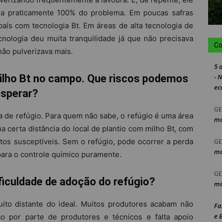
via praticamente 100% do problema. Em poucas safras
ís com tecnologia Bt. Em áreas de alta tecnologia de
nologia deu muita tranquilidade já que não precisava
Co
não pulverizava mais.
5 
lho Bt no campo. Que riscos podemos
- 
ec
sperar?
GE
lta de refúgio. Para quem não sabe, o refúgio é uma área
mo
 certa distância do local de plantio com milho Bt, com
tos susceptíveis. Sem o refúgio, pode ocorrer a perda
GE
mo
para o controle químico puramente.
GE
dificuldade de adoção do refúgio?
mo
ito distante do ideal. Muitos produtores acabam não
Fa
e 
ão por parte de produtores e técnicos e falta apoio