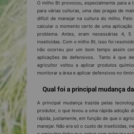
O milho Bt provocou, especialmente para a 
para várias culturas, uma das pragas de mais
difícil de manejar na cultura do milho. Pelo 
calcular o momento certo de uma aplicação d
problema. Antes, eram necessárias 4, 5 
inseticidas. Com o milho Bt, isso foi resolvi
não ocorreu por um bom tempo assim como
aplicações de defensivos. Tanto é que dep
agricultor voltou a aplicar produtos quím
monitorar a área e aplicar defensivos no timin
Qual foi a principal mudança d
A principal mudança trazida pelas tecnolo
produtor, o que levou a uma rápida adoção d
rápida, justamente, em função de que o agric
manejar. Não era só o custo de inseticidas,
o agricultor tinha que entrar com máquina pu