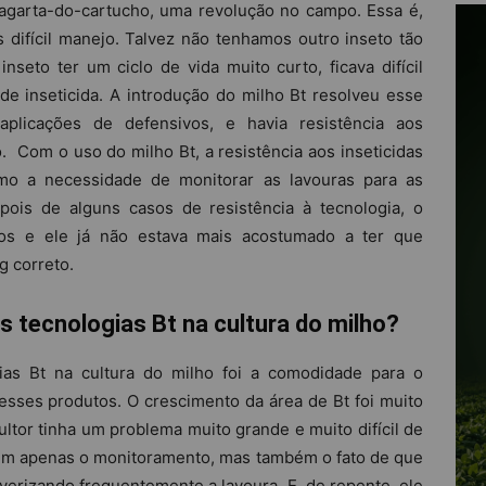
lagarta-do-cartucho, uma revolução no campo. Essa é,
 difícil manejo. Talvez não tenhamos outro inseto tão
inseto ter um ciclo de vida muito curto, ficava difícil
e inseticida. A introdução do milho Bt resolveu esse
aplicações de defensivos, e havia resistência aos
do. Com o uso do milho Bt, a resistência aos inseticidas
 a necessidade de monitorar as lavouras para as
ois de alguns casos de resistência à tecnologia, o
icos e ele já não estava mais acostumado a ter que
g correto.
as tecnologias Bt na cultura do milho?
gias Bt na cultura do milho foi a comodidade para o
esses produtos. O crescimento da área de Bt foi muito
ultor tinha um problema muito grande e muito difícil de
 nem apenas o monitoramento, mas também o fato de que
lverizando frequentemente a lavoura. E, de repente, ele