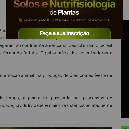
Andes, é ingrediente importante na culinária tradicional
 tribos indígenas do Brasil já cultivavam milho há 4 mil
garam ao continente americano, descobriram o cereal
 forma de farinha. E pelas mãos dos colonizadores a
alimentação animal, na produção de óleo comestível e de
do tempo, a planta foi passando por processos de
dade, produtividade e maior resistência ao ataque de