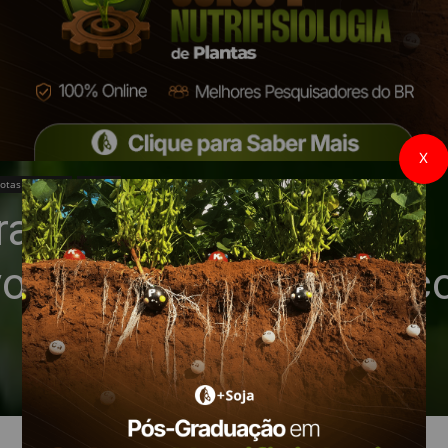
X
otas Técnicas
Pragas
rasil: não podemos
volução que ele provoc