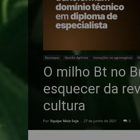
Destaque
Gestão Agrícola
Inovações no agronegócio
N
O milho Bt no B
esquecer da re
cultura
Por
Equipe Mais Soja
-
27 de junho de 2021
0