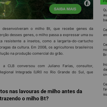
Po
Qu
au
ba
as desenvolveram o milho Bt, que recebe genes da
Ce
serção desses genes, o milho passa a expressar uma ou
en
ta resistente a insetos, como a largarta-do-cartucho
Ce
pragas da cultura. Em 2008, os agricultores brasileiros
no
lução na produção comercial do grão.
Br
In
, a CLB conversou com Juliano Farias, consultor,
da
Regional Integrada (URI) no Rio Grande do Sul, que
cr
Ce
fa
tos nas lavouras de milho antes da
su
 trazendo o milho Bt?