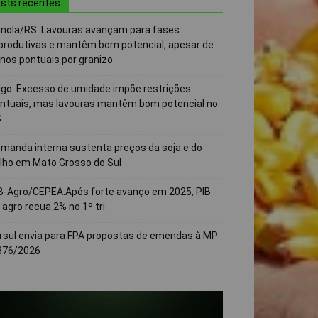
sts recentes
nola/RS: Lavouras avançam para fases
produtivas e mantêm bom potencial, apesar de
nos pontuais por granizo
igo: Excesso de umidade impõe restrições
ntuais, mas lavouras mantêm bom potencial no
S
manda interna sustenta preços da soja e do
lho em Mato Grosso do Sul
B-Agro/CEPEA:Após forte avanço em 2025, PIB
 agro recua 2% no 1º tri
rsul envia para FPA propostas de emendas à MP
376/2026