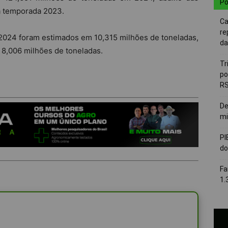
Po
a temporada 2023.
Ca
re
 2024 foram estimados em 10,315 milhões de toneladas,
da
 8,006 milhões de toneladas.
Tr
po
R
De
mi
PI
do
Fa
1.