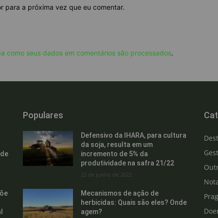
or para a próxima vez que eu comentar.
ba como seus dados em comentários são processados
.
Populares
Cat
Defensivo da IHARA, para cultura
Des
da soja, resulta em um
Gest
 de
incremento de 5% da
produtividade na safra 21/22
Out
22 de junho de 2022
Not
põe
Mecanismos de ação de
Pra
herbicidas: Quais são eles? Onde
Doe
l
agem?