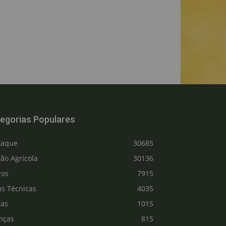
egorias Populares
taque
30685
ão Agrícola
30136
ros
7915
as Técnicas
4035
gas
1015
nças
815