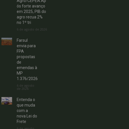
Agro/CEPEA:Ap
ós forte avanço
em 2025, PIB do
agro recua 2%
no 1º tri
6 de agosto de 2026
Farsul
envia para
FPA
propostas
de
emendas à
MP
1.376/2026
6 de agosto
de 2026
Entenda o
que muda
com a
nova Lei do
Frete
6 de agosto