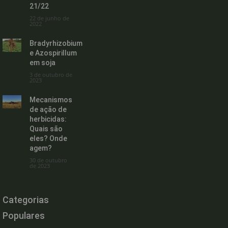
21/22
22 de junho de
2022
Bradyrhizobium
e Azospirillum
em soja
3 de outubro de
2023
Mecanismos
de ação de
herbicidas:
Quais são
eles? Onde
agem?
30 de outubro
de 2023
Categorias
Populares