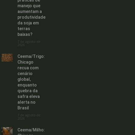
manejo que
aumentam a
produtividade
da soja em
terras
baixas?
7 de agosto de
2026
Ceema/Trigo:
Chicago
recua com
cenário
global,
enquanto
quebra da
safra eleva
alerta no
Brasil
7 de agosto de
2026
Ceema/Milho: