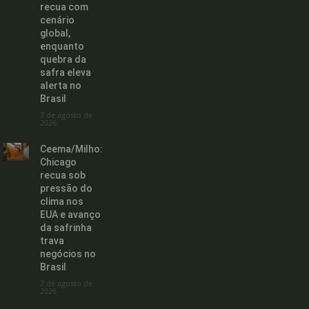
recua com
cenário
global,
enquanto
quebra da
safra eleva
alerta no
Brasil
7 de agosto de
2026
Ceema/Milho:
Chicago
recua sob
pressão do
clima nos
EUA e avanço
da safrinha
trava
negócios no
Brasil
7 de agosto de
2026