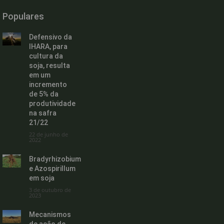
Populares
Defensivo da
IHARA, para
cultura da
soja, resulta
em um
incremento
de 5% da
produtividade
na safra
21/22
22 de junho de
2022
Bradyrhizobium
e Azospirillum
em soja
3 de outubro de
2023
Mecanismos
de ação de