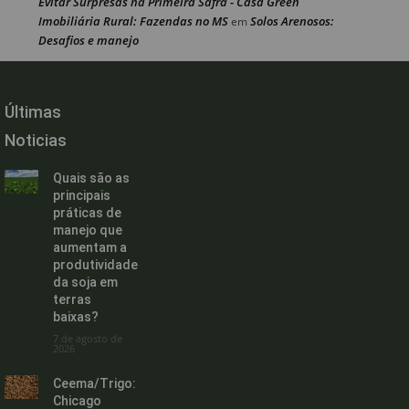
Evitar Surpresas na Primeira Safra - Casa Green
Imobiliária Rural: Fazendas no MS
Solos Arenosos:
em
Desafios e manejo
Últimas
Noticias
Quais são as
principais
práticas de
manejo que
aumentam a
produtividade
da soja em
terras
baixas?
7 de agosto de
2026
Ceema/Trigo:
Chicago