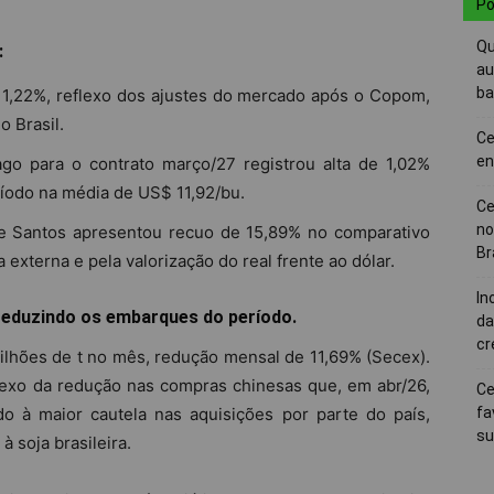
Po
Qu
:
au
ba
 1,22%, reflexo dos ajustes do mercado após o Copom,
o Brasil.
Ce
en
o para o contrato março/27 registrou alta de 1,02%
ríodo na média de US$ 11,92/bu.
Ce
no
e Santos apresentou recuo de 15,89% no comparativo
Br
xterna e pela valorização do real frente ao dólar.
In
reduzindo os embarques do período.
da
cr
lhões de t no mês, redução mensal de 11,69% (Secex).
lexo da redução nas compras chinesas que, em abr/26,
Ce
do à maior cautela nas aquisições por parte do país,
fa
su
à soja brasileira.