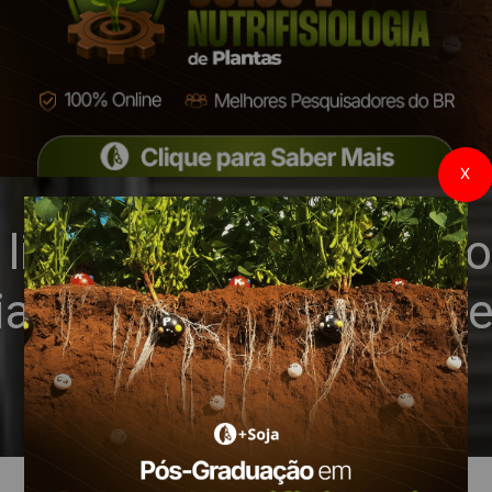
X
libera armazéns para o
alização da soja ating