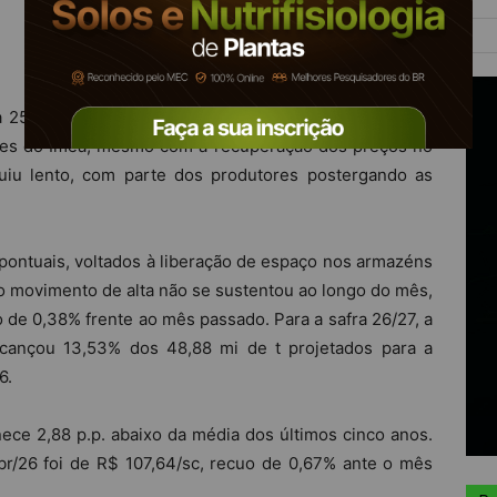
ra 25/26 em MT atingiu 72,52% da produção, avanço de
ntes do Imea, mesmo com a recuperação dos preços no
uiu lento, com parte dos produtores postergando as
pontuais, voltados à liberação de espaço nos armazéns
, o movimento de alta não se sustentou ao longo do mês,
 de 0,38% frente ao mês passado. Para a safra 26/27, a
lcançou 13,53% dos 48,88 mi de t projetados para a
6.
ce 2,88 p.p. abaixo da média dos últimos cinco anos.
br/26 foi de R$ 107,64/sc, recuo de 0,67% ante o mês