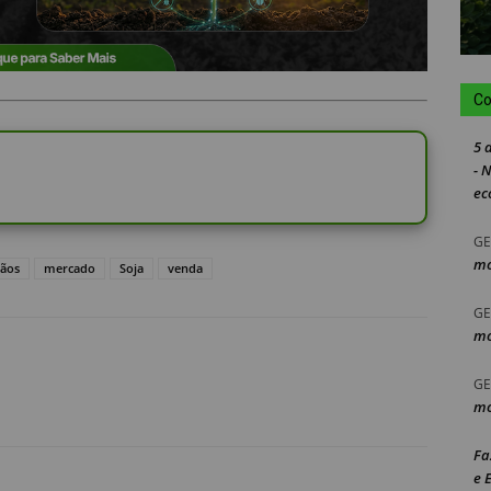
Co
5 
- 
ec
GE
mo
rãos
mercado
Soja
venda
GE
mo
GE
mo
Fa
e 