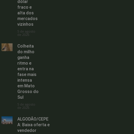
dólar
fraco e
alta dos
mercados
vizinhos
5 de agosto
de 2026
Colheita
do milho
ganha
ritmo e
entra na
fase mais
intensa
em Mato
Grosso do
Sul
5 de agosto
de 2026
ALGODÃO/CEPE
A: Baixa oferta e
vendedor