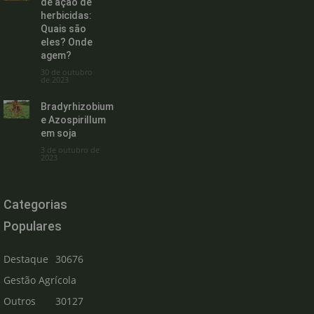
de ação de
herbicidas:
Quais são
eles? Onde
agem?
30 de outubro
de 2023
Bradyrhizobium
e Azospirillum
em soja
3 de outubro de
2023
Categorias
Populares
Destaque
30676
Gestão Agrícola
Outros
30127