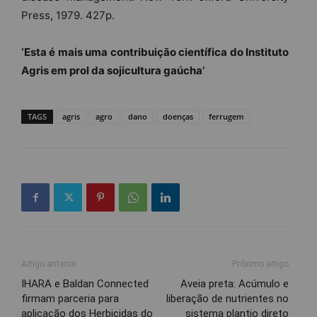
Press, 1979. 427p.
‘Esta é mais uma contribuição científica do Instituto
Agris em prol da sojicultura gaúcha’
TAGS
agris
agro
dano
doenças
ferrugem
Artigo anterior
Próximo artigo
IHARA e Baldan Connected
Aveia preta: Acúmulo e
firmam parceria para
liberação de nutrientes no
aplicação dos Herbicidas do
sistema plantio direto