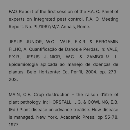
FAO. Report of the first session of the F.A. O. Panel of
experts on integrated pest control. F.A. O. Meeting
Report. No. PL/1967/M/7. Annals, Rome.
JESUS JUNIOR, W.C., VALE, F.X.R. & BERGAMIN
FILHO, A. Quantificação de Danos e Perdas. In: VALE,
F.X.R., JESUS JUNIOR, W.C. & ZAMBOLIM, L.
Epidemiologia aplicada ao manejo de doenças de
plantas. Belo Horizonte: Ed. Perfil, 2004. pp. 273-
203.
MAIN, C.E. Crop destruction – the raison d’être of
plant pathology. In: HORSFALL, J.G. & COWLING, E.B.
(Ed.) Plant disease an advance treatise. How disease
is managed. New York. Academic Press. pp 55-78.
1977.