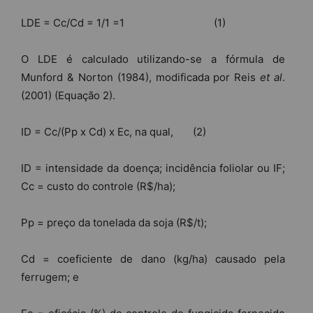
LDE = Cc/Cd = 1/1 =1 (1)
O LDE é calculado utilizando-se a fórmula de
Munford & Norton (1984), modificada por Reis
et al
.
(2001) (Equação 2).
ID = Cc/(Pp x Cd) x Ec, na qual, (2)
ID = intensidade da doença; incidência foliolar ou IF;
Cc = custo do controle (R$/ha);
Pp = preço da tonelada da soja (R$/t);
Cd = coeficiente de dano (kg/ha) causado pela
ferrugem; e