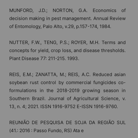
MUNFORD, J.D.; NORTON, G.A. Economics of
decision making in pest management. Annual Review
of Entomology, Palo Alto, v.29, p.157-174, 1984.
NUTTER, F.W., TENG, P.S.; ROYER, M.H. Terms and
concepts for yield, crop loss, and disease thresholds.
Plant Disease 77: 211-215. 1993.
REIS, E.M.; ZANATTA, M.; REIS, A.C. Reduced asian
soybean rust control by commercial fungicides co-
formulations in the 2018-2019 growing season in
Southern Brazil. Journal of Agricultural Science, v.
13, n. 4; 2021. ISSN 1916-9752 E-ISSN 1916-9760.
REUNIÃO DE PESQUISA DE SOJA DA REGIÃO SUL
(41.: 2016 : Passo Fundo, RS) Ata e