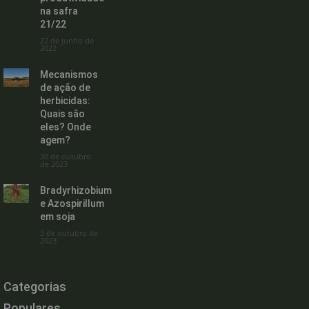
na safra
21/22
22 de junho de
2022
Mecanismos
de ação de
herbicidas:
Quais são
eles? Onde
agem?
30 de outubro
de 2023
Bradyrhizobium
e Azospirillum
em soja
3 de outubro de
2023
Categorias
Populares