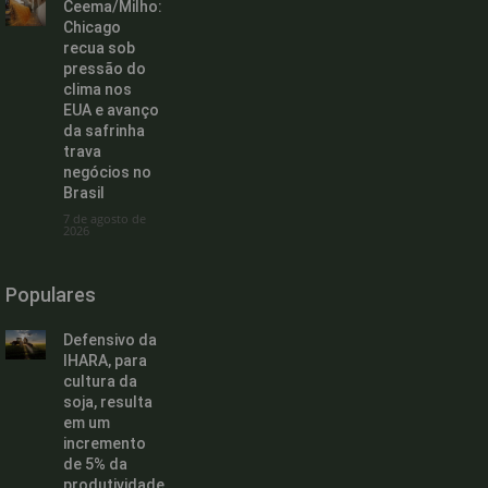
Ceema/Milho:
Chicago
recua sob
pressão do
clima nos
EUA e avanço
da safrinha
trava
negócios no
Brasil
7 de agosto de
2026
Populares
Defensivo da
IHARA, para
cultura da
soja, resulta
em um
incremento
de 5% da
produtividade