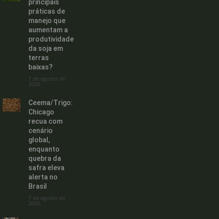
principais
práticas de
manejo que
aumentam a
produtividade
da soja em
terras
baixas?
7 de agosto de
2026
Ceema/Trigo:
Chicago
recua com
cenário
global,
enquanto
quebra da
safra eleva
alerta no
Brasil
7 de agosto de
2026