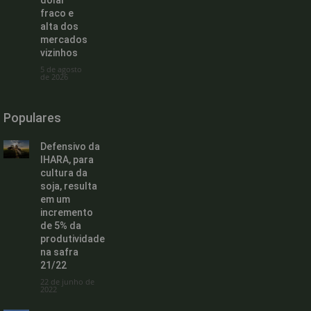
dólar
fraco e
alta dos
mercados
vizinhos
5 de agosto
de 2026
Populares
Defensivo da
IHARA, para
cultura da
soja, resulta
em um
incremento
de 5% da
produtividade
na safra
21/22
22 de junho de
2022