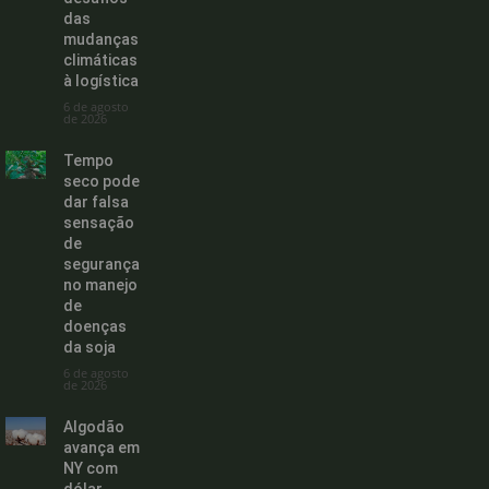
das
mudanças
climáticas
à logística
6 de agosto
de 2026
Tempo
seco pode
dar falsa
sensação
de
segurança
no manejo
de
doenças
da soja
6 de agosto
de 2026
Algodão
avança em
NY com