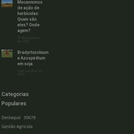
Mecanismos
de ação de
herbicidas:
Quais são
eles? Onde
agem?
30 de outubro
de 2023
Bradyrhizobium
e Azospirillum
em soja
3 de outubro de
2023
Categorias
Populares
Destaque
30678
Gestão Agrícola