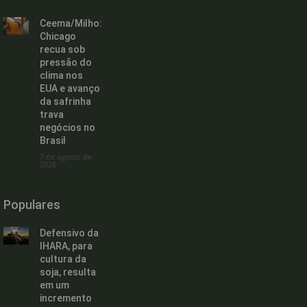
Ceema/Milho:
Chicago
recua sob
pressão do
clima nos
EUA e avanço
da safrinha
trava
negócios no
Brasil
7 de agosto de
2026
Populares
Defensivo da
IHARA, para
cultura da
soja, resulta
em um
incremento