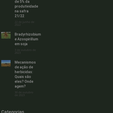
de 5% da
produtividade
na safra
21/22
22 de junho de
2022
Bradyrhizobium
e Azospirillum
em soja
3 de outubro de
2023
Mecanismos
de ação de
herbicidas:
Quais são
eles? Onde
agem?
30 de outubro
de 2023
Categorias