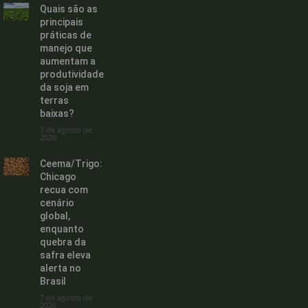
Quais são as
principais
práticas de
manejo que
aumentam a
produtividade
da soja em
terras
baixas?
7 de agosto de
2026
Ceema/Trigo:
Chicago
recua com
cenário
global,
enquanto
quebra da
safra eleva
alerta no
Brasil
7 de agosto de
2026