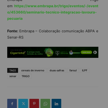
em
https://www.embrapa.br/trigo/eventos/-/event
o/453660/seminario-tecnico-integracao-lavoura-
pecuaria
Fonte:
Embrapa – Colaboração comunicação ABPA e
Senar-RS
TAGS
cereais de inverno
duas-safras
farsul
ILPF
senar
TRIGO