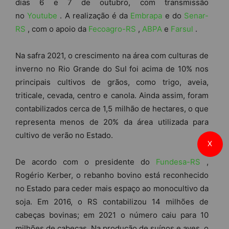
dias 6 e 7 de outubro, com transmissão
no
Youtube
. A realização é da
Embrapa
e do
Senar-
RS
, com o apoio da
Fecoagro-RS
,
ABPA
e
Farsul
.
Na safra 2021, o crescimento na área com culturas de
inverno no Rio Grande do Sul foi acima de 10% nos
principais cultivos de grãos, como trigo, aveia,
triticale, cevada, centro e canola. Ainda assim, foram
contabilizados cerca de 1,5 milhão de hectares, o que
representa menos de 20% da área utilizada para
cultivo de verão no Estado.
X
De acordo com o presidente do
Fundesa-RS
,
Rogério Kerber, o rebanho bovino está reconhecido
no Estado para ceder mais espaço ao monocultivo da
soja. Em 2016, o RS contabilizou 14 milhões de
cabeças bovinas; em 2021 o número caiu para 10
milhões de cabeças. Na produção de suínos e aves, o