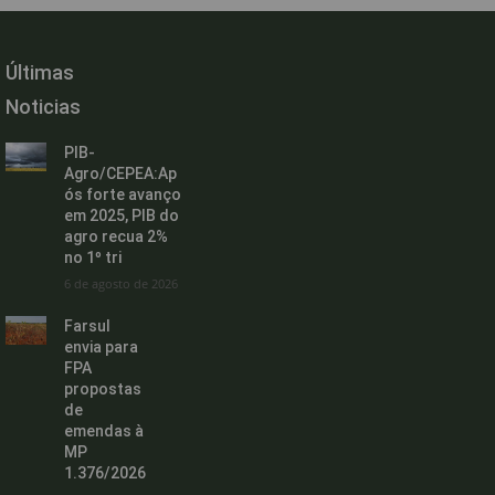
Últimas
Noticias
PIB-
Agro/CEPEA:Ap
ós forte avanço
em 2025, PIB do
agro recua 2%
no 1º tri
6 de agosto de 2026
Farsul
envia para
FPA
propostas
de
emendas à
MP
1.376/2026