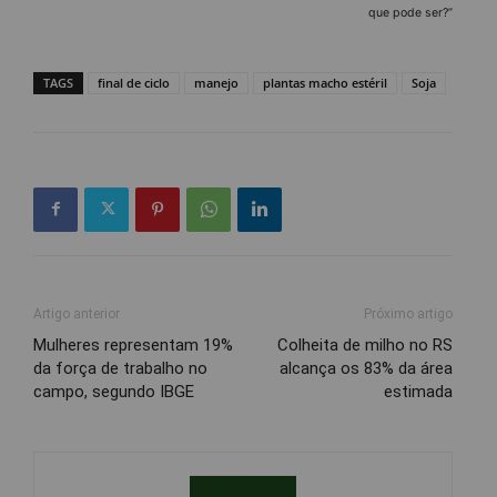
que pode ser?”
TAGS
final de ciclo
manejo
plantas macho estéril
Soja
Artigo anterior
Próximo artigo
Mulheres representam 19%
Colheita de milho no RS
da força de trabalho no
alcança os 83% da área
campo, segundo IBGE
estimada