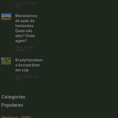
22 de junho de
2022
Mecanismos
de ação de
herbicidas:
Quais são
eles? Onde
agem?
30 de outubro
de 2023
Bradyrhizobium
e Azospirillum
em soja
3 de outubro de
2023
Categorias
Populares
Destaque
30682